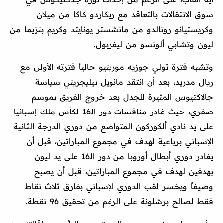
سوق الانتقالات بالتعاقد مع ريكاردو كاكا من ميلان
وكريستيانو رونالدو من مانشستر يونايتد وكريم بنزيما من
ليون وتشابي ألونسو من ليفربول.
وتشبه فترة تولي جوزيه مورينيو حالياً فترته الأولى مع
ريال مدريد، بعد أن انتقد مانويل بيليجريني سياسة
جالاكتيوس المثيرة للجدل بعد خروج الفريق بموسم
صفري، حيث غادر منافسات دور الـ16 لكأس ملك إسبانيا
على يد نادي ألكوركون المتواضع من دوري الدرجة الثانية
الإسباني برباعية لهدف في مجموع المباراتين، قبل أن
يغادر دوري أبطال أوروبا من دور الـ16 على يد ليون
بهدفين لهدف في مجموع المباراتين، قبل أن يصبح
وصيفاً ويخسر لقب الدوري الإسباني بفارق ثلاث نقاط
فقط لصالح برشلونة على الرغم من تحقيق 96 نقطة.