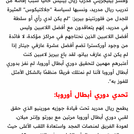
وفسر بيليجريني مدرب ريال بيتيس حالياً سبب إقالته من
تدريب ريال مدريد، ونسبها لسياسة "جلاكتيكوس" المثيرة
للجدل من فلورنتينو بيريز: "لم يكن لدي رأي أو سلطة
في مدريد، إنهم يتعاقدون مع أفضل اللاعبين وليس
أفضل اللاعبين الذين نحتاجهم في مراكز مؤكدة، لا فائدة
من وجود أوركسترا تضم أفضل عشرة عازفي جيتار إذا
لم يكن لدي عازف بيانو، لقد باع بيريز لاعبين كنت
أعتبرهم مهمين لتحقيق دوري أبطال أوروبا، لم نفز بدوري
أبطال أوروبا لأننا لم نمتلك فريقًا منظمًا بالشكل الأمثل
للفوز به".
تحدي دوري أبطال أوروبا:
يطمح ريال مدريد تحت قيادة جوزيه مورينيو الذي حقق
لقبي دوري أبطال أوروبا مرتين مع بورتو وإنتر ميلان،
لعودة الفريق لمنصات المجد واستعادة اللقب الأغلى حيث