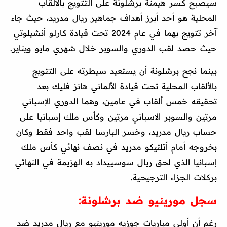
سيصبح كسر هيمنة برشلونة على التتويج بالألقاب
المحلية هو أحد أبرز أهداف جماهير ريال مدريد، حيث جاء
آخر تتويج بهما في عام 2024 تحت قيادة كارلو أنشيلوتي
حيث حصد لقب الدوري والسوبر خلال شهري مايو ويناير.
بينما نجح برشلونة أن يستعيد سيطرته على التتويج
بالألقاب المحلية تحت قيادة الألماني هانز فليك بعد
تحقيقه خمس ألقاب في عامين، وهما الدوري الإسباني
مرتين والسوبر الاسباني مرتين وكأس ملك إسبانيا على
حساب ريال مدريد، وخسر البارسا لقب واحد فقط وكان
بخروجه أمام أتلتيكو مدريد في نصف نهائي كأس ملك
إسبانيا الذي لحق ريال سوسييداد به الهزيمة في النهائي
بركلات الجزاء الترجيحية.
سجل مورينيو ضد برشلونة:
رغم أن أولى مباريات جوزيه مورينيو مع ريال مدريد ضد