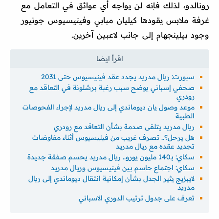
رونالدو، لذلك فإنه لن يواجه أي عوائق في التعامل مع
غرفة ملابس يقودها كيليان مبابي وفينيسيوس جونيور
وجود بيلينجهام إلى جانب لاعبين آخرين.
سبورت: ريال مدريد يجدد عقد فينيسيوس حتى 2031
صحفي إسباني يوضح سبب رغبة برشلونة في التعاقد مع
رودري
موعد وصول يان ديوماندي إلى ريال مدريد لإجراء الفحوصات
الطبية
ريال مدريد يتلقى صدمة بشأن التعاقد مع رودري
هل يرحل؟.. تصرف غريب من فينيسيوس أثناء مفاوضات
تجديد عقده مع ريال مدريد
سكاي: بـ140 مليون يورو.. ريال مدريد يحسم صفقة جديدة
سكاي: اجتماع حاسم بين فينيسيوس وريال مدريد
لايبزيج يثير الجدل بشأن إمكانية انتقال ديوماندي إلى ريال
مدريد
تعرف على جدول ترتيب الدوري الاسباني