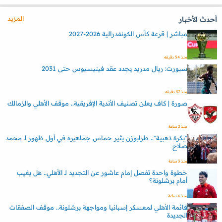
المزيد
أحدث الأخبار
مباشر | قرعة كأس الكونفدرالية 2026-2027
منذ 54 دقيقه
سبورت: ريال مدريد يجدد عقد فينيسيوس حتى 2031
منذ 37 دقيقه
صورة | كاف يعلن تصنيف الأندية الإفريقية.. موقف الأهلي والزمالك
منذ 2 ساعة
"بكرة ذهبية".. طرابوزن يثير حماس جماهيره في أول ظهور لـ محمد
صلاح
منذ 3 ساعة
خطوة واحدة تفصل إمام عاشور عن التجديد لـ الأهلي.. هل يغيب
أمام برشلونة؟
منذ 4 ساعة
قائمة الأهلي لمعسكر إسبانيا ومواجهة برشلونة.. موقف الصفقات
الجديدة