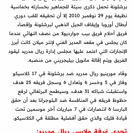
برشلونة تحمل ذكرى سيئة للجماهير بخسارته بخماسية
نظيفة يوم 29 نوفمبر 2010 إلا أن تحقيقه للقب دوري
أبطال أوروبا وإيقاف الجيل الذهبي لبرشلونة وإقصاء
فريق أحلام فريق بيب جوارديولا من نصف النهائي عندما
كان يجلس في مقعد المدير الفني لإنتر ميلان كانت أبرز
الإنجازات التي اعتمد عليها مجلس إدارة ريال مدريد ليقود
الفريق ويتم إقالة مانويل بيليجريني من منصبه.
وقاد مورينيو ريال مدريد ضد برشلونة في 17 كلاسيكو
وفاز في 5 وخسر 6 وتعادل 6 وسجل فريقه 25 هدف
واستقبلت شباكه 31 هدف، وسيطمح البرتغالي لرفع
حظوظ فريقه في المنافسة ضد البلوجرانا بعد أن حقق
البارسا 6 انتصارات في 7 مباريات آخر موسمين تحت
قيادة فليك والذي حقق أفضلية مطلقة في الكلاسيكو.
تحدي غرفة ملابس ريال مدريد: