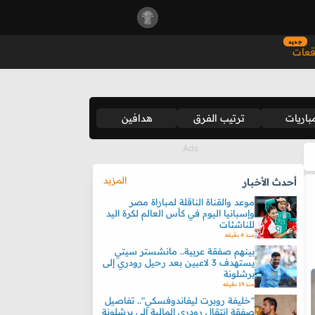
جديد
قعات
باريات
ترتيب الفرق
هدافين
المزيد
أحدث الأخبار
موعد والقناة الناقلة لمباراة مصر
وإسبانيا اليوم في كأس العالم لكرة اليد
للناشئات
منذ 4 دقيقه
بينهم صفقة عربية.. مانشستر سيتي
يستهدف 3 لاعبين بعد رحيل رودري إلى
برشلونة
منذ 19 دقيقه
"خليفة روبرت ليفاندوفسكي".. تفاصيل
صفقة انتقال رودري المالية إلى برشلونة