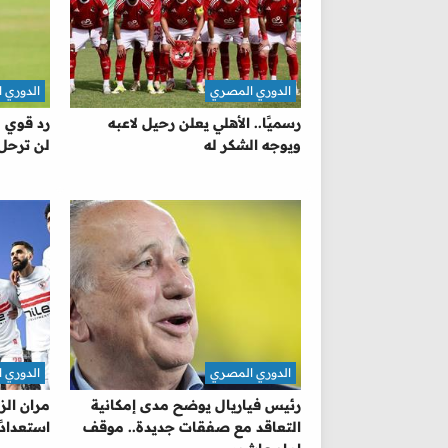
الدوري المصري
الدوري 
رسميًا.. الأهلي يعلن رحيل لاعبه
رد قوي م
ويوجه الشكر له
لن ترحل
الدوري المصري
الدوري 
رئيس فياريال يوضح مدى إمكانية
مران الز
التعاقد مع صفقات جديدة.. موقف
استعدادً