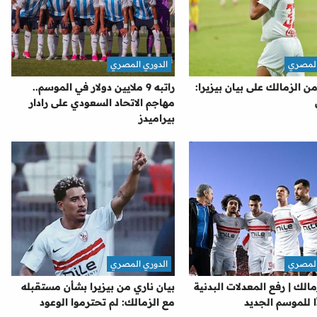
المصري
الدوري المصري
ن الزمالك على بيان بيزيرا:
راتبه 9 ملايين دولار في الموسم..
مهاجم الاتحاد السعودي على رادار
بيراميدز
المصري
الدوري المصري
مالك | رفع المعدلات البدنية
بيان ناري من بيزيرا بشأن مستقبله
ا للموسم الجديد
مع الزمالك: لم تحترموا الوعود