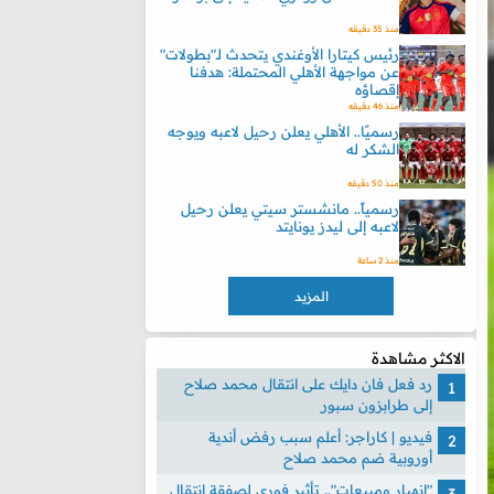
منذ 35 دقيقه
رئيس كيتارا الأوغندي يتحدث لـ"بطولات"
عن مواجهة الأهلي المحتملة: هدفنا
إقصاؤه
منذ 46 دقيقه
رسميًا.. الأهلي يعلن رحيل لاعبه ويوجه
الشكر له
منذ 50 دقيقه
رسمياً.. مانشستر سيتي يعلن رحيل
لاعبه إلى ليدز يونايتد
منذ 2 ساعة
المزيد
الاكثر مشاهدة
رد فعل فان دايك على انتقال محمد صلاح
إلى طرابزون سبور
فيديو | كاراجر: أعلم سبب رفض أندية
أوروبية ضم محمد صلاح
"انهيار ومبيعات".. تأثير فوري لصفقة انتقال