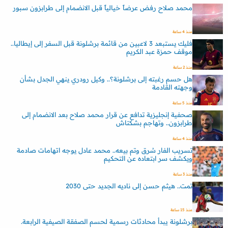
محمد صلاح رفض عرضاً خيالياً قبل الانضمام إلى طرابزون سبور
منذ 4 ساعة
فليك يستبعد 3 لاعبين من قائمة برشلونة قبل السفر إلى إيطاليا..
موقف حمزة عبد الكريم
منذ 2 ساعة
هل حسم رغبته إلى برشلونة؟.. وكيل رودري ينهي الجدل بشأن
وجهته القادمة
منذ 5 ساعة
صحفية إنجليزية تدافع عن قرار محمد صلاح بعد الانضمام إلى
طرابزون.. وتهاجم بشكتاش
منذ 4 ساعة
تسريب الفار سُرق وتم بيعه.. محمد عادل يوجه اتهامات صادمة
ويكشف سر ابتعاده عن التحكيم
منذ 3 ساعة
تمت.. هيثم حسن إلى ناديه الجديد حتى 2030
منذ 15 ساعة
برشلونة يبدأ محادثات رسمية لحسم الصفقة الصيفية الرابعة.