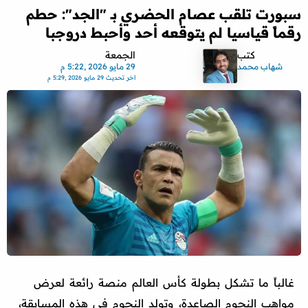
سبورت تلقب عصام الحضري بـ "الجد": حطم
رقماً قياسيا لم يتوقعه أحد وأحبط دروجبا
كتب
الجمعة
شهاب محمد
29 مايو 2026 ,5:22 م
اخر تحديث
29 مايو 2026 ,5:29 م
غالباً ما تشكل بطولة كأس العالم منصة رائعة لعرض
مواهب النجوم الصاعدة، وتولد النجوم في هذه المسابقة،