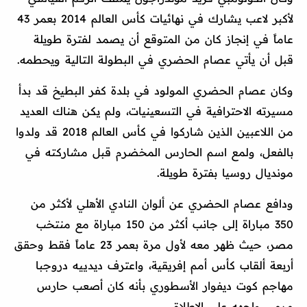
لأكبر لاعب يشارك في نهائيات كأس العالم 2014 بعمر 43
عاماً في إنجاز كان من المتوقع أن يصمد لفترة طويلة
قبل أن يأتي عصام الحضري في البطولة التالية ويحطمه.
وكان عصام الحضري المولود في بلدة كفر البطيخ قد بدأ
مسيرته الاحترافية في التسعينيات، ولم يكن هناك العديد
من اللاعبين الذين شاركوا في كأس العالم 2018 قد ولدوا
بالفعل، ولمع اسم الحارس المخضرم قبل مشاركته في
مونديال روسيا بفترة طويلة.
ودافع عصام الحضري عن ألوان النادي الأهلي لأكثر من
350 مباراة إلى جانب أكثر من 150 مباراة مع منتخب
مصر، حيث ظهر معه لأول مرة بعمر 23 عاماً فقط وحقق
أربعة ألقاب كأس أمم إفريقية، واعترف ديدييه دروجبا
مهاجم كوت ديفوار الأسطوري بأنه كان أصعب حارس
مرمى واجهه على الإطلاق.