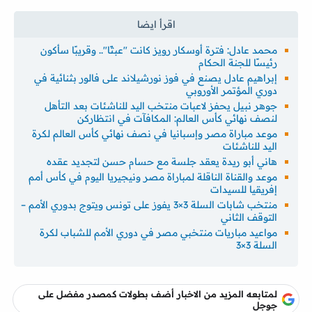
محمد عادل: فترة أوسكار رويز كانت "عبثًا".. وقريبًا سأكون
رئيسًا للجنة الحكام
إبراهيم عادل يصنع في فوز نورشيلاند على فالور بثنائية في
دوري المؤتمر الأوروبي
جوهر نبيل يحفز لاعبات منتخب اليد للناشئات بعد التأهل
لنصف نهائي كأس العالم: المكافآت في انتظاركن
موعد مباراة مصر وإسبانيا في نصف نهائي كأس العالم لكرة
اليد للناشئات
هاني أبو ريدة يعقد جلسة مع حسام حسن لتجديد عقده
موعد والقناة الناقلة لمباراة مصر ونيجيريا اليوم في كأس أمم
إفريقيا للسيدات
منتخب شابات السلة 3×3 يفوز على تونس ويتوج بدوري الأمم –
التوقف الثاني
مواعيد مباريات منتخبي مصر في دوري الأمم للشباب لكرة
السلة 3×3
لمتابعه المزيد من الاخبار أضف بطولات كمصدر مفضل على
جوجل