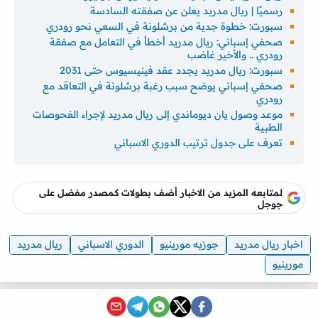
رسميًا | ريال مدريد يعلن عن صفقته السادسة
سبورت: خطوة جدية من برشلونة في السعي نحو رودري
صحفي إسباني: ريال مدريد أخطأ في التعامل مع صفقة
رودري .. والأخير غاضب
سبورت: ريال مدريد يجدد عقد فينيسيوس حتى 2031
صحفي إسباني يوضح سبب رغبة برشلونة في التعاقد مع
رودري
موعد وصول يان ديوماندي إلى ريال مدريد لإجراء الفحوصات
الطبية
تعرف على جدول ترتيب الدوري الاسباني
لمتابعه المزيد من الاخبار أضف بطولات كمصدر مفضل على
جوجل
اخبار ريال مدريد
جوزيه مورينيو
الدوري الاسباني
ريال مدريد
مورينيو