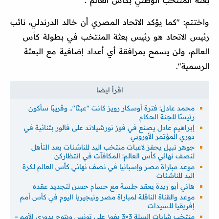
واختتم: "كما يؤكد الاتحاد المصري أن خالد الدرندلي، نائب
رئيس الاتحاد هو رئيس بعثة المنتخب في بطولة كأس
العالم، ولن يسمح بمرافقة أي أعداد إضافية مع البعثة
الرسمية".
محمد عادل: فترة أوسكار رويز كانت "عبثًا".. وقريبًا سأكون
رئيسًا للجنة الحكام
إبراهيم عادل يصنع في فوز نورشيلاند على فالور بثنائية في
دوري المؤتمر الأوروبي
جوهر نبيل يحفز لاعبات منتخب اليد للناشئات بعد التأهل
لنصف نهائي كأس العالم: المكافآت في انتظاركن
موعد مباراة مصر وإسبانيا في نصف نهائي كأس العالم لكرة
اليد للناشئات
هاني أبو ريدة يعقد جلسة مع حسام حسن لتجديد عقده
موعد والقناة الناقلة لمباراة مصر ونيجيريا اليوم في كأس أمم
إفريقيا للسيدات
منتخب شابات السلة 3×3 يفوز على تونس ويتوج بدوري الأمم –