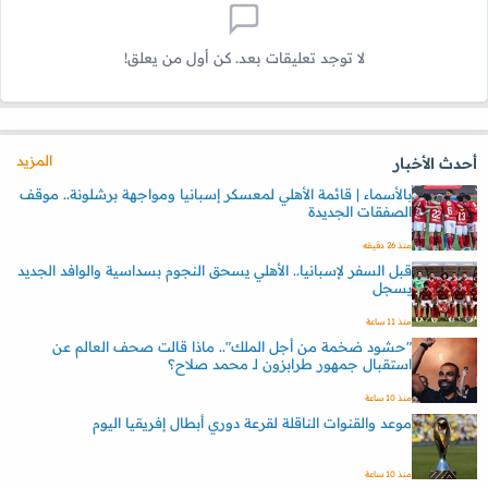
لا توجد تعليقات بعد. كن أول من يعلق!
المزيد
أحدث الأخبار
بالأسماء | قائمة الأهلي لمعسكر إسبانيا ومواجهة برشلونة.. موقف
الصفقات الجديدة
منذ 26 دقيقه
قبل السفر لإسبانيا.. الأهلي يسحق النجوم بسداسية والوافد الجديد
يسجل
منذ 11 ساعة
"حشود ضخمة من أجل الملك".. ماذا قالت صحف العالم عن
استقبال جمهور طرابزون لـ محمد صلاح؟
منذ 10 ساعة
موعد والقنوات الناقلة لقرعة دوري أبطال إفريقيا اليوم
منذ 10 ساعة