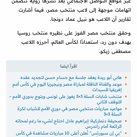
عبر مواقع التواصل الاجتماعي بعد نشرها رواية تتضمن
اتهامات موجهة إلى لاعب منتخب مصر، فيما أشارت
تقارير أن اللاعب هو نبيل عماد دونجا.
وحقق منتخب مصر الفوز على نظيره منتخب روسيا
بهدف دون رد، استعدادًا لكأس العالم، أحرزه اللاعب
مصطفى زيكو.
هاني أبو ريدة يعقد جلسة مع حسام حسن لتجديد عقده
موعد والقناة الناقلة لمباراة مصر ونيجيريا اليوم في كأس أمم
إفريقيا للسيدات
منتخب شابات السلة 3×3 يفوز على تونس ويتوج بدوري الأمم –
التوقف الثاني
مواعيد مباريات منتخبي مصر في دوري الأمم للشباب لكرة
السلة 3×3
صحيفة دنماركية: إبراهيم عادل احتاج لشيء ما رغم لمحاته
الرائعة أمام راندرس
"بي إن سبورتس" تُعلن أعلى 10 مباريات مشاهدة في كأس