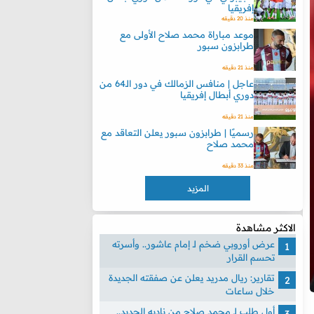
إفريقيا
منذ 20 دقيقه
موعد مباراة محمد صلاح الأولى مع
طرابزون سبور
منذ 21 دقيقه
عاجل | منافس الزمالك في دور الـ64 من
دوري أبطال إفريقيا
منذ 21 دقيقه
رسميًا | طرابزون سبور يعلن التعاقد مع
محمد صلاح
منذ 33 دقيقه
المزيد
الاكثر مشاهدة
عرض أوروبي ضخم لـ إمام عاشور.. وأسرته
تحسم القرار
تقارير: ريال مدريد يعلن عن صفقته الجديدة
خلال ساعات
أول طلب لـ محمد صلاح من ناديه الجديد..