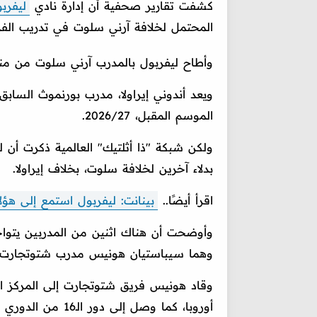
كشفت تقارير صحفية أن إدارة نادي
ليفرب
المحتمل لخلافة آرني سلوت في تدريب الفري
وأطاح ليفربول بالمدرب آرني سلوت من منصب
ويعد أندوني إيراولا، مدرب بورنموث السابق
الموسم المقبل، 2026/27.
ولكن شبكة "ذا أثلتيك" العالمية ذكرت أن 
بدلاء آخرين لخلافة سلوت، بخلاف إيراولا.
اقرأ أيضًا..
بينانت: ليفربول استمع إلى هؤ
وأوضحت أن هناك اثنين من المدربين يتواج
وهما سيباستيان هونيس مدرب شتوتجارت 
وقاد هونيس فريق شتوتجارت إلى المركز ال
أوروبا، كما وصل إلى دور الـ16 من الدوري الأوروبي، وخسر نهائي كأس ألمانيا على يد بايرن ميونخ.