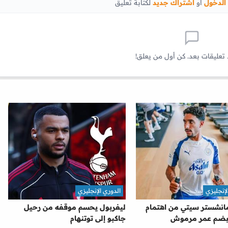
الدخول
أو
اشتراك جديد
لكتابة تعليق
 تعليقات بعد. كن أول من يعلق!
لإنجليزي
الدوري الإنجليزي
نشستر سيتي من اهتمام
ليفربول يحسم موقفه من رحيل
 بضم عمر مرموش
جاكبو إلى توتنهام