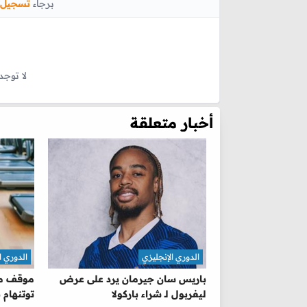
برجاء
تسجيل 
لا توجد
أخبار متعلقة
الدوري الإنجليزي
الدوري ا
باريس سان جيرمان يرد على عرض
موقف ما
ليفربول لـ شراء باركولا
توتنهام