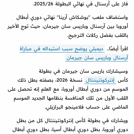
فاز على آرسنال في نهائي البطولة 2025/26.
واستضاف ملعب "بوشكاش آرينا" نهائي دوري أبطال
أوروبا بين آرسنال وباريس سان جيرمان، حيث توج الأخير
باللقب بفضل ركلات الترجيح.
اقرأ أيضًا..
ديمبلي يوضح سبب استبداله في مباراة
آرسنال وباريس سان جيرمان
وسيشارك باريس سان جيرمان في بطولة
كأس
إنتركونتيننتال
نسخة 2026، بصفته بطل ذلك
الموسم من دوري أبطال أوروبا، مع العلم إنه تحصل على
اللقب الأول من تلك المنافسة بنظامها الجديد الموسم
الماضي على حساب فلامينجو البرازيلي.
ويشارك في بطولة كأس إنتركونتيننتال كل من بطل
دوري أوروبا، بطل دوري أبطال آسيا، بطل دوري أبطال