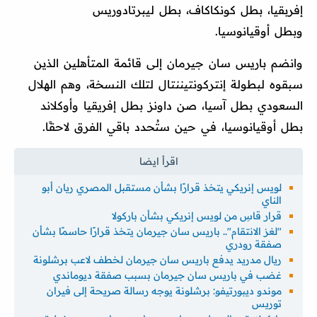
إفربقيا، بطل كونكاكاف، بطل ليبرتادوريس
وبطل أوقيانوسيا.
وانضم باريس سان جيرمان إلى قائمة المتأهلين الذين
سبقوه لبطولة إنتركونتيننتال لتلك النسخة، وهم الهلال
السعودي بطل آسيا، صن داونز بطل إفريقيا وأوكلاند
بطل أوقيانوسيا، في حين ستُحدد باقي الفرق لاحقًا.
لويس إنريكي يتخذ قرارًا بشأن مستقبل المصري ريان أبو
الناي
قرار قاسِ من لويس إنريكي بشأن باركولا
"لغز الانتقام".. باريس سان جيرمان يتخذ قرارًا حاسمًا بشأن
صفقة رودري
ريال مدريد يدفع باريس سان جيرمان لخطف لاعب برشلونة
غضب في باريس سان جيرمان بسبب صفقة ديوماندي
موندو ديبورتيفو: برشلونة يوجه رسالة صريحة إلى فيران
توريس