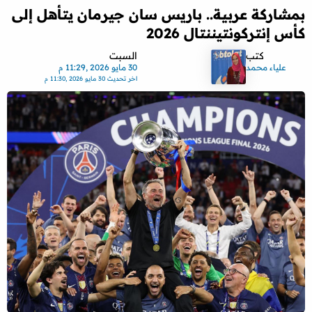
بمشاركة عربية.. باريس سان جيرمان يتأهل إلى
كأس إنتركونتيننتال 2026
كتب
السبت
علياء محمد
30 مايو 2026 ,11:29 م
اخر تحديث
30 مايو 2026 ,11:30 م