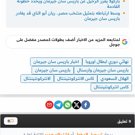
باركولا يقرر الرحيل عن باريس سان جيرمان ويحدد خطوته
القادمة
وسط ارتباطه بتمثيل منتخب مصر.. ريان أبو الناي قد يغادر
باريس سان جيرمان
لمتابعه المزيد من الاخبار أضف بطولات كمصدر مفضل على
جوجل
نهائي دوري ابطال اوروبا
اخبار باريس سان جيرمان
باريس سان جيرمان وارسنال
باريس سان جيرمان
الهلال السعودي
كاس الانتركونتيننتال
الانتركونتيننتال
كاس انتركونتيننتال
تعليق
0
0
برجاء
تسجيل الدخول
أو
اشتراك جديد
لكتابة تعليق