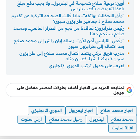
أوين: نوعية صلاح شحيحة في ليفربول.. ولا يجب دفع مبلغ
باهظ لتعويضه بـ لاعب باريس
"وثق اللحظات بهاتفه".. ماذا قالت الصحافة التركية عن تقديم
محمد صلاح لـ جماهير طرابزون سبور؟
رئيس طرابزون: تعاقدنا من نجم من الطراز العالمي.. ومحمد
صلاح سينجح معنا
"رقمي القياسي آمن الآن".. رسالة إيان راش إلى محمد صلاح
بعد انتقاله إلى طرابزون سبور
مدرب فريق تركي ينتقد انتقال محمد صلاح إلى طرابزون
سبور: لا يمكننا شراء لاعبين مثله
تعرف على جدول ترتيب الدوري الإنجليزي
لمتابعه المزيد من الاخبار أضف بطولات كمصدر مفضل على
جوجل
اخبار محمد صلاح
اخبار ليفربول
الدوري الانجليزي
محمد صلاح
ليفربول
رحيل محمد صلاح
ارني سلوت
اقالة سلوت