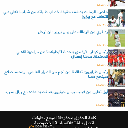
منذ 8 ساعة
خاص.. الزمالك يكشف حقيقة خطاب طلباته من شباب الأهلي دبي
للتعاقد مع بيزيرا
منذ 7 ساعة
رد قوي من الزمالك على بيان بيزيرا: لن ترحل
منذ 9 ساعة
رئيس كيتارا الأوغندي يتحدث لـ"بطولات" عن مواجهة الأهلي
المحتملة: هدفنا إقصاؤه
منذ 8 ساعة
رئيس طرابزون: تعاقدنا من نجم من الطراز العالمي.. ومحمد صلاح
سينجح معنا
منذ 10 ساعة
أول تعليق من فينيسيوس جونيور بعد تجديد عقده مع ريال مدريد
منذ 10 ساعة
كافة الحقوق محفوظة لموقع
بطولات
اتصل بنا
DMCA
سياسة الخصوصية