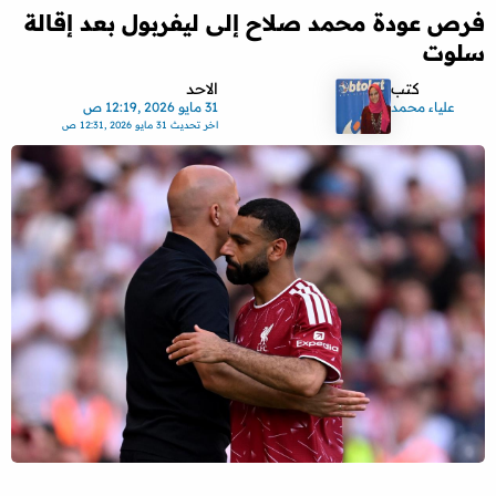
فرص عودة محمد صلاح إلى ليفربول بعد إقالة
سلوت
كتب
الاحد
علياء محمد
31 مايو 2026 ,12:19 ص
اخر تحديث
31 مايو 2026 ,12:31 ص