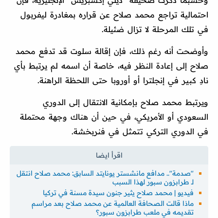
وحسبما ذكرت صحيفة "ديلي إكسبريس" الإنجليزية، فإن
احتمالية تراجع محمد صلاح عن قراره بمغادرة ليفربول
في تلك المرحلة لا تزال ضئيلة.
وأوضحت أنه رغم ذلك، فإن إقالة سلوت قد تدفع محمد
صلاح إلى إعادة النظر فيه، خاصة أن اسمه لم يرتبط بأي
نادِ كبير في إنجلترا أو أوروبا حتى اللحظة الراهنة.
ويرتبط محمد صلاح بإمكانية الانتقال إلى الدوري
السعودي أو الأمريكي، في حين أن هناك وجهة محتملة
في الدوري التركي تتمثل في فنربخشة.
"صدمة".. مدافع مانشستر يونايتد السابق: محمد صلاح انتقل
لـ طرابزون سبور لهذا السبب
فيديو | محمد صلاح يثير جنون سيدة مسنة في تركيا
ماذا قالت الصحافة العالمية عن محمد صلاح بعد مراسم
تقديمه في ملعب طرابزون سبور؟