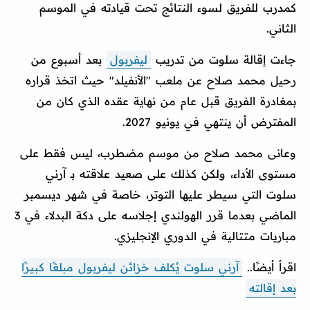
كمدرب للفريق لسوء النتائج تحت قيادته في الموسم
الثاني.
جاءت إقالة سلوت من تدريب
ليفربول
بعد أسبوع من
رحيل محمد صلاح عن ملعب "الأنفيلد" حيث اتخذ قراره
بمغادرة الفريق قبل عام من نهاية عقده الذي كان من
المفترض أن ينتهي في يونيو 2027.
وعانى محمد صلاح من موسم مضطرب، ليس فقط على
مستوى الأداء، ولكن كذلك على صعيد علاقته بـ آرني
سلوت التي سيطر عليها التوتر، خاصة في شهر ديسمبر
الماضي بعدما قرر الهولندي إجلاسه على دكة البدلاء في 3
مباريات متتالية في الدوري الإنجليزي.
اقرأ أيضًا..
آرني سلوت يُكلف خزائن ليفربول مبلغًا كبيرًا
بعد إقالته