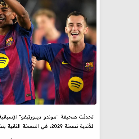
تحدثت صحيفة "موندو ديبورتيفو" الإسبا
للأندية نسخة 2029، في النسخة الثانية بنظامها الجديد.