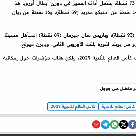
ويحتل برشلونة المركز الرابع عالميًا برصيد 73 نقطة، بفضل أدائه المميز في دوري أبطال أوروبا هذا
الموسم والموسم الماضي، ويتقدم بفارق 14 نقطة عن أتلتيكو مدريد (59 نقطة)، و16 نقطة عن ريال
يسبق برشلونة في الترتيب كل من آرسنال (93 نقطة)، وباريس سان جيرمان (89 نقطة) المتأهل مسبقًا،
ولم تُحدد بعد هوية الدولة التي ستستضيف كأس العالم للأندية 2029، ولكن هناك مؤشرات حول إمكانية
صدر مفضل على جوجل
كاس العالم للاندية
كاس العالم للاندية 2029