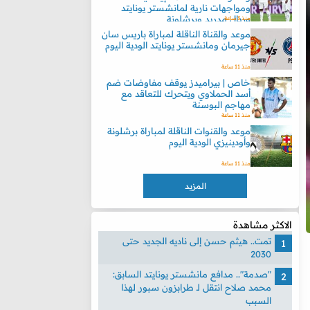
ومواجهات نارية لمانشستر يونايتد
وريال مدريد وبرشلونة
منذ 3 ساعة
موعد والقناة الناقلة لمباراة باريس سان
جيرمان ومانشستر يونايتد الودية اليوم
منذ 11 ساعة
خاص | بيراميدز يوقف مفاوضات ضم
أسد الحملاوي ويتحرك للتعاقد مع
مهاجم البوسنة
منذ 11 ساعة
موعد والقنوات الناقلة لمباراة برشلونة
وأودينيزي الودية اليوم
منذ 11 ساعة
المزيد
الاكثر مشاهدة
تمت.. هيثم حسن إلى ناديه الجديد حتى
2030
"صدمة".. مدافع مانشستر يونايتد السابق:
محمد صلاح انتقل لـ طرابزون سبور لهذا
السبب