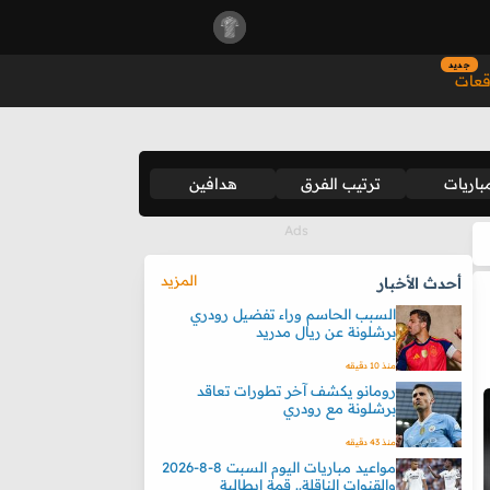
جديد
قعات
باريات
ترتيب الفرق
هدافين
المزيد
أحدث الأخبار
السبب الحاسم وراء تفضيل رودري
برشلونة عن ريال مدريد
منذ 10 دقيقه
رومانو يكشف آخر تطورات تعاقد
برشلونة مع رودري
منذ 43 دقيقه
مواعيد مباريات اليوم السبت 8-8-2026
والقنوات الناقلة.. قمة إيطالية