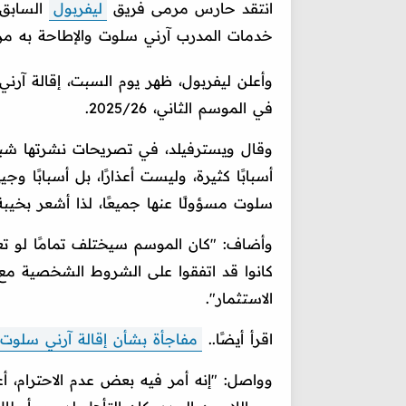
انتقد حارس مرمى فريق
ليفربول
السابق، 
خدمات المدرب آرني سلوت والإطاحة به 
وأعلن ليفربول، ظهر يوم السبت، إقالة آر
في الموسم الثاني، 2025/26.
أسبابًا كثيرة، وليست أعذارًا، بل أسبابًا و
سلوت مسؤولًا عنها جميعًا، لذا أشعر بخيب
وأضاف: "كان الموسم سيختلف تمامًا لو ت
كانوا قد اتفقوا على الشروط الشخصية مع 
الاستثمار".
اقرأ أيضًا..
مفاجأة بشأن إقالة آرني سلوت
وواصل: "إنه أمر فيه بعض عدم الاحترام، أ