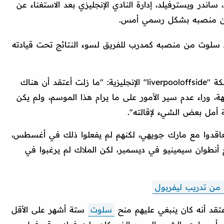
ساندر ويسترفيلد، إدارة النادي الإنجليزي بعد الاستغناء عن
من منصبه بشكل رسمي أمس.
ني سلوت من منصبه كمدرب للفريق لسوء النتائج تحت قيادته
وقال ويسترفيلد، في تصريحات نشرتها شبكة "liverpooloffside" الإنجليزية: "ما زلت أعتقد أن هناك
جيهة، وراء عدم سير الأمور على ما يرام هذا الموسم، ولم يكن
ة أمل بعض الشيء لإقالته".
عاقدوا مع مارك جويهي، لكنهم لم يفعلوا ذلك في أغسطس،
أنطوان سيمينيو في ديسمبر، لكن الملاك لم يرغبوا في
 من تدريب ليفربول
عتقد أنه كان ينبغي عليهم منح
سلوت
ستة أشهر على الأقل