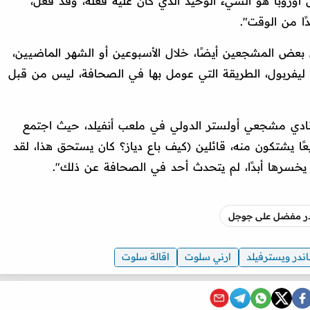
ل أوروبا هو الشيء الوحيد الذي كان عليه فعله، وقد فعل،
ًا من الوقت".
عض المشجعين أيضًا، خلال الأسبوعين أو الشهر الماضيين،
يفربول، الطريقة التي عومل بها في الصحافة، ليس من قبل
ادي مشجعي أولستر الدولي في ملعب أنفيلد، حيث اجتمع
ًا يشتكون منه، قائلين (كيف باع دياز؟ كان يستحق هذا، لقد
يخسرها أبدًا، لم يتحدث أحد في الصحافة عن ذلك".
صدر مفضل على جوجل
ندر ويسترفيلد
ارني سلوت
اقالة سلوت