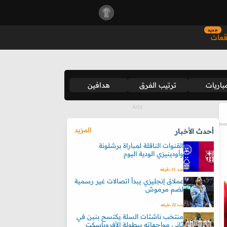
جديد
قعات
باريات
ترتيب الفرق
هدافين
المزيد
أحدث الأخبار
القنوات الناقلة لمباراة برشلونة
وأودينيزي الودية اليوم
منذ 15 دقيقه
عملاق إنجليزي يبدأ اتصالات غير رسمية
لضم مرموش
منذ 22 دقيقه
منتخب ناشئات السلة يكتسح بنين في
ثاني مواجهاته ببطولة الأفروباسكت