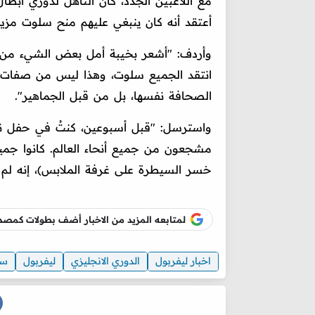
مع اللاعبين الجدد، كان التأهل لدوري أبطا
أعتقد أنه كان ينبغي عليهم منح سلوت مزيد
وأردف: "أشعر بخيبة أمل بعض الشيء من ب
انتقد الجميع سلوت، وهذا ليس من صفات ل
الصحافة نفسها، بل من قبل الجماهير".
واسترسل: "قبل أسبوعين، كنتُ في حفل ن
مشجعون من جميع أنحاء العالم. كانوا جميع
خسر السيطرة على غرفة الملابس)، إنه لم 
لمتابعه المزيد من الاخبار أضف بطولات كم
اخبار ليفربول
الدوري الانجليزي
ليفربول
سا