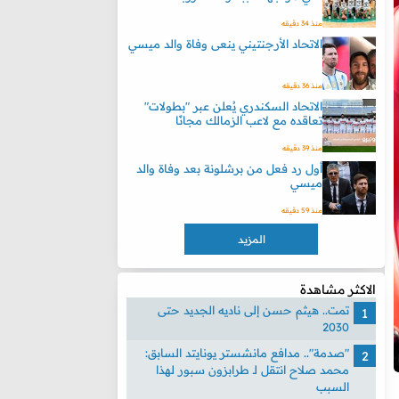
منذ 34 دقيقه
الاتحاد الأرجنتيني ينعى وفاة والد ميسي
منذ 36 دقيقه
الاتحاد السكندري يُعلن عبر "بطولات"
تعاقده مع لاعب الزمالك مجانًا
منذ 39 دقيقه
أول رد فعل من برشلونة بعد وفاة والد
ميسي
منذ 59 دقيقه
المزيد
الاكثر مشاهدة
تمت.. هيثم حسن إلى ناديه الجديد حتى
2030
"صدمة".. مدافع مانشستر يونايتد السابق:
محمد صلاح انتقل لـ طرابزون سبور لهذا
السبب