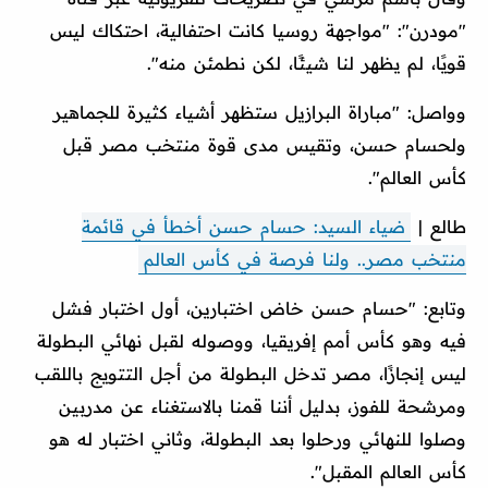
"مودرن": "مواجهة روسيا كانت احتفالية، احتكاك ليس
قويًا، لم يظهر لنا شيئًا، لكن نطمئن منه".
وواصل: "مباراة البرازيل ستظهر أشياء كثيرة للجماهير
ولحسام حسن، وتقيس مدى قوة منتخب مصر قبل
كأس العالم".
طالع |
ضياء السيد: حسام حسن أخطأ في قائمة
منتخب مصر.. ولنا فرصة في كأس العالم
وتابع: "حسام حسن خاض اختبارين، أول اختبار فشل
فيه وهو كأس أمم إفريقيا، ووصوله لقبل نهائي البطولة
ليس إنجازًا، مصر تدخل البطولة من أجل التتويج باللقب
ومرشحة للفوز، بدليل أننا قمنا بالاستغناء عن مدربين
وصلوا للنهائي ورحلوا بعد البطولة، وثاني اختبار له هو
كأس العالم المقبل".