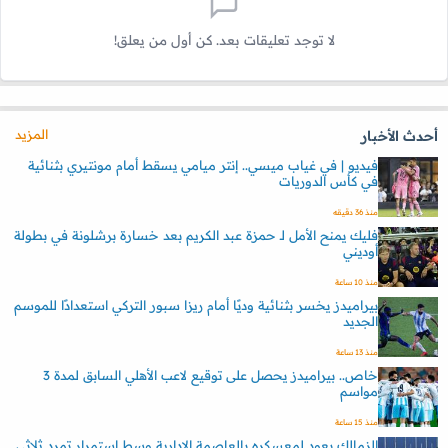
لا توجد تعليقات بعد. كن أول من يعلق!
المزيد
أحدث الأخبار
فيديو | في غياب ميسي.. إنتر ميامي يسقط أمام مونتيري بثنائية
في كأس الدوريات
منذ 36 دقيقه
فليك يمنح الأمل لـ حمزة عبد الكريم بعد خسارة برشلونة في بطولة
أوديني
منذ 10 ساعة
بيراميدز يخسر بثنائية وديًا أمام ريزا سبور التركي استعدادًا للموسم
الجديد
منذ 13 ساعة
خاص.. بيراميدز يحصل على توقيع لاعب الأهلي السابق لمدة 3
مواسم
منذ 15 ساعة
الزمالك يعود لمعسكره بالعاصمة الإدارية وسط استمرار تمرد ثلاثي