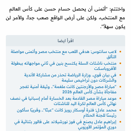
واختتم: "أتمنى أن يحصل حسام حسن على كأس العالم
مع المنتخب، ولكن على أرض الواقع صعب جداً، والأمر لن
يكون سهلاً".
لاعب سانتوس: هدفي اللعب مع منتخب مصر وأتمنى مواصلة
التألق
منتخب ناشئات السلة يكتسح بنين في ثاني مواجهاته ببطولة
الأفروباسكت
في بيان قوي.. وزارة الرياضة تحذر من مشاركة الأندية
والشركات دون تراخيص سليمة
"مباراة مصر والأرجنتين كانت ملغمة".. وثيقة أمنية تفجر
مفاجأة بشأن كأس العالم 2026
موعد مباراة مصر القادمة بعد الخسارة أمام إسبانيا في نصف
نهائي كأس العالم لكرة اليد للناشئات
محمد عادل: فترة أوسكار رويز كانت "عبثًا".. وقريبًا سأكون
رئيسًا للجنة الحكام
إبراهيم عادل يصنع في فوز نورشيلاند على فالور بثنائية في
دوري المؤتمر الأوروبي