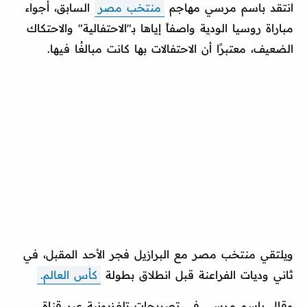
انتقد باسم مرسي مهاجم
منتخب مصر
السابق، أجواء
مباراة روسيا الودية واصفاً إياها بـ"الاحتفالية" والاحتكاك
الضعيف، معتبرًا أن الاحتفالات بها كانت مبالغُا فيها.
ويلتقي منتخب مصر مع البرازيل فجر الأحد المقبل، في
ثاني وديات الفراعنة قبل انطلاق بطولة
كأس العالم.
وقال باسم مرسي في تصريحات تلفزيونية عبر قناة