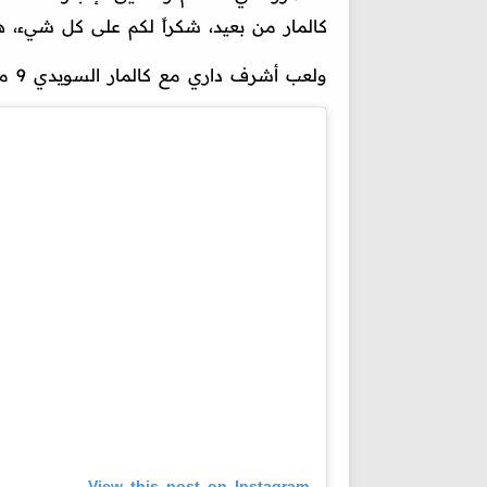
كالمار من بعيد، شكراً لكم على كل شيء، هذا
ولعب أشرف داري مع كالمار السويدي 9 مباريات واستطاع أن يسجل هدفًا واحدًا.
View this post on Instagram