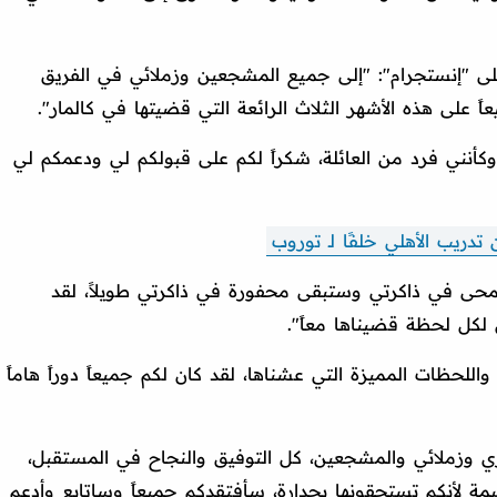
 "إنستجرام": "إلى جميع المشجعين وزملائي في الفريق
اً على هذه الأشهر الثلاث الرائعة التي قضيتها في كالمار".
كأنني فرد من العائلة، شكراً لكم على قبولكم لي ودعمكم لي
دريب الأهلي خلفًا لـ توروب
محى في ذاكرتي وستبقى محفورة في ذاكرتي طويلاً، لقد
لكل لحظة قضيناها معاً".
اللحظات المميزة التي عشناها، لقد كان لكم جميعاً دوراً هاماً
داري وزملائي والمشجعين، كل التوفيق والنجاح في المستقبل،
مة لأنكم تستحقونها بجدارة، سأفتقدكم جميعاً وساتابع وأدعم