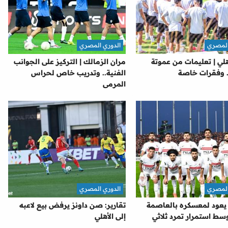
المصري
الدوري المصري
هلي | تعليمات من عموتة
مران الزمالك | التركيز على الجوانب
. وفقرات خاصة
الفنية.. وتدريب خاص لحراس
المرمى
المصري
الدوري المصري
 يعود لمعسكره بالعاصمة
تقارير: صن داونز يرفض بيع لاعبه
 وسط استمرار تمرد ثلاثي
إلى الأهلي