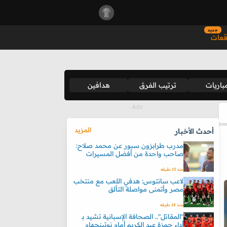
جديد
قعات
باريات
ترتيب الفرق
هدافين
المزيد
أحدث الأخبار
مدرب طرابزون سبور عن محمد صلاح:
صاحب واحدة من أفضل المسيرات
منذ 13 دقيقه
لاعب سانتوس: هدفي اللعب مع منتخب
مصر وأتمنى مواصلة التألق
منذ 18 دقيقه
"المقاتل".. الصحافة الإسبانية تشيد بـ
أداء حمزة عبد الكريم أمام نوتينجهام