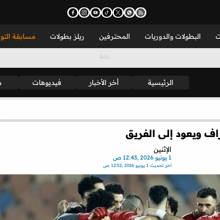
ت
البطولات والدوريات
المحترفين
ريلز بطولات
مسابقة التو
الرئيسية
أخر الأخبار
فيديوهات
م
راف ويعود إلى الفريق
الإثنين
1 يونيو 2026 ,12:43 ص
اخر تحديث
1 يونيو 2026 ,12:52 ص