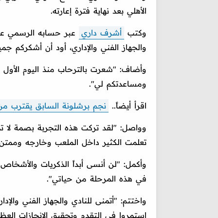
الأهلي بعد نهاية فترة إعارته.
وكتب
أشرف داري
عبر حسابه الرسمي على
والجهاز الفني والإداري، أود أن أشكركم جميع
وأضاف: "شعرت بالترحاب منذ اليوم الأول و
ومساعدتكم لي".
اقرأ أيضاً..
نجم برشلونة السابق يقترب من ت
وواصل: "لقد تركت هذه التجربة بصمة لا ت
تعلمت الكثير داخل الملعب وخارجه وممتن 
وأكمل: "لن أنسى أبداً الذكريات والأشخاص و
في هذه المرحلة من حياتي".
واختتم: "أتمنى للنادي والجهاز الفني والإ
استمروا في التقدم وتحقيق الإنجازات العظي