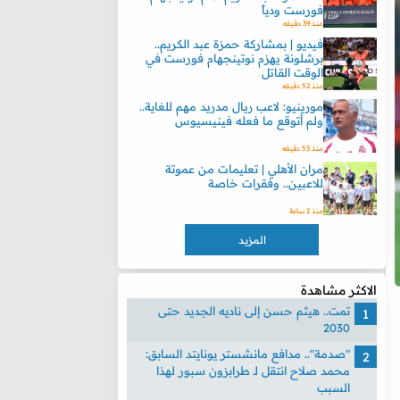
فورست ودياً
منذ 39 دقيقه
فيديو | بمشاركة حمزة عبد الكريم..
برشلونة يهزم نوتينجهام فورست في
الوقت القاتل
منذ 52 دقيقه
مورينيو: لاعب ريال مدريد مهم للغاية..
ولم أتوقع ما فعله فينيسيوس
منذ 53 دقيقه
مران الأهلي | تعليمات من عموتة
للاعبين.. وفقرات خاصة
منذ 2 ساعة
المزيد
الاكثر مشاهدة
تمت.. هيثم حسن إلى ناديه الجديد حتى
2030
"صدمة".. مدافع مانشستر يونايتد السابق:
محمد صلاح انتقل لـ طرابزون سبور لهذا
السبب