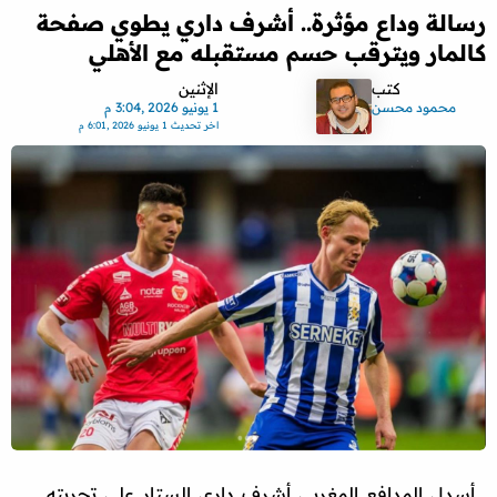
رسالة وداع مؤثرة.. أشرف داري يطوي صفحة
كالمار ويترقب حسم مستقبله مع الأهلي
كتب
الإثنين
محمود محسن
1 يونيو 2026 ,3:04 م
اخر تحديث
1 يونيو 2026 ,6:01 م
أسدل المدافع المغربي أشرف داري الستار على تجربته