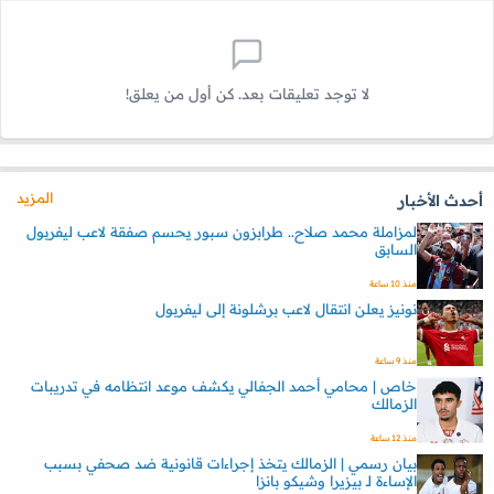
لا توجد تعليقات بعد. كن أول من يعلق!
المزيد
أحدث الأخبار
لمزاملة محمد صلاح.. طرابزون سبور يحسم صفقة لاعب ليفربول
السابق
منذ 10 ساعة
نونيز يعلن انتقال لاعب برشلونة إلى ليفربول
منذ 9 ساعة
خاص | محامي أحمد الجفالي يكشف موعد انتظامه في تدريبات
الزمالك
منذ 12 ساعة
بيان رسمي | الزمالك يتخذ إجراءات قانونية ضد صحفي بسبب
الإساءة لـ بيزيرا وشيكو بانزا