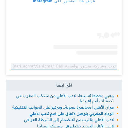
عرض هذا المنشور على Instagram
تمت مشاركة منشور بواسطة ‏‎Achraf Dari‎‏ (@‏‎dari_achraf‎‏)
وهبي يخطط لاستبعاد لاعب الأهلي من منتخب المغرب في
تصفيات أمم إفريقيا
مران الأهلي | محاضرة عموتة.. وتركيز على الجوانب التكتيكية
الوداد المغربي يتوصل لاتفاق على ضم لاعب الأهلي
لاعب الأهلي يقترب من الانضمام إلى الشرطة العراقي
لاعب الأهلي الجديد ينتظم في معسكر إسبانيا