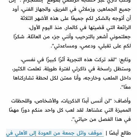
جميع الجماهير، وزملائي في الفريق، والجهاز الفني، أود
أن أتوجه بالشكر لكم جميعًا على هذه الأشهر الثلاثة
الرائعة التي قضيتها في كالمار. منذ اليوم الأول،
جعلتموني أشعر بالترحيب وأنني جزء من العائلة. شكرًا
لكم على تقبلي، ودعمي، ومساعدتي".
وتابع: "لقد تركت هذه التجربة أثرًا كبيرًا في نفسي،
وستظل راسخة في ذاكرتي لفترة طويلة. تعلمت الكثير،
داخل الملعب وخارجه، وأنا ممتن لكل لحظة تشاركناها
معًا".
وأضاف: "لن أنسى أبدًا الذكريات، والأشخاص، واللحظات
المميزة التي عشناها. لقد لعب كل واحد منكم دورًا مهمًا
في هذا الفصل من حياتي".
طالع أيضًا |
موقف وائل جمعة من العودة إلى الأهلي في