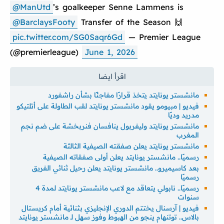
@ManUtd
’s goalkeeper Senne Lammens is
@BarclaysFooty
Transfer of the Season 🙌
pic.twitter.com/SG0Saqr6Gd
— Premier League
(@premierleague)
June 1, 2026
مانشستر يونايتد يتخذ قرارًا مفاجئًا بشأن راشفورد
فيديو | مبيومو يقود مانشستر يونايتد لقب الطاولة على أتلتيكو
مدريد وديًا
مانشستر يونايتد وليفربول ينافسان فنربخشة على ضم نجم
المغرب
مانشستر يونايتد يعلن صفقته الصيفية الثالثة
رسميًا.. مانشستر يونايتد يعلن أولى صفقاته الصيفية
بعد كاسيميرو.. مانشستر يونايتد يعلن رحيل ثنائي الفريق
رسميًا
رسميًا.. نابولي يتعاقد مع لاعب مانشستر يونايتد لمدة 4
سنوات
فيديو | آرسنال يختتم الدوري الإنجليزي بثنائية أمام كريستال
بالاس.. توتنهام ينجو من الهبوط وفوز سهل لـ مانشستر يونايتد