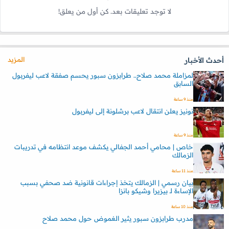
لا توجد تعليقات بعد. كن أول من يعلق!
المزيد
أحدث الأخبار
لمزاملة محمد صلاح.. طرابزون سبور يحسم صفقة لاعب ليفربول
السابق
منذ 9 ساعة
نونيز يعلن انتقال لاعب برشلونة إلى ليفربول
منذ 9 ساعة
خاص | محامي أحمد الجفالي يكشف موعد انتظامه في تدريبات
الزمالك
منذ 11 ساعة
بيان رسمي | الزمالك يتخذ إجراءات قانونية ضد صحفي بسبب
الإساءة لـ بيزيرا وشيكو بانزا
منذ 10 ساعة
مدرب طرابزون سبور يثير الغموض حول محمد صلاح