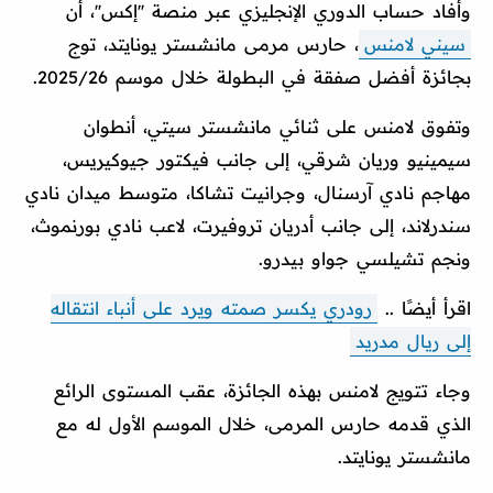
وأفاد حساب الدوري الإنجليزي عبر منصة ''إكس''، أن
سيني لامنس
، حارس مرمى مانشستر يونايتد، توج
بجائزة أفضل صفقة في البطولة خلال موسم 2025/26.
وتفوق لامنس على ثنائي مانشستر سيتي، أنطوان
سيمينيو وريان شرقي، إلى جانب فيكتور جيوكيريس،
مهاجم نادي آرسنال، وجرانيت تشاكا، متوسط ميدان نادي
سندرلاند، إلى جانب أدريان تروفيرت، لاعب نادي بورنموث،
ونجم تشيلسي جواو بيدرو.
اقرأ أيضًا ..
رودري يكسر صمته ويرد على أنباء انتقاله
إلى ريال مدريد
وجاء تتويج لامنس بهذه الجائزة، عقب المستوى الرائع
الذي قدمه حارس المرمى، خلال الموسم الأول له مع
مانشستر يونايتد.