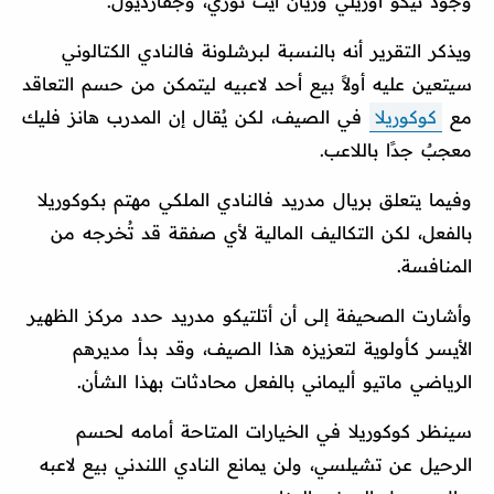
وجود نيكو أوريلي وريان آيت نوري، وجفارديول.
ويذكر التقرير أنه بالنسبة لبرشلونة فالنادي الكتالوني
سيتعين عليه أولاً بيع أحد لاعبيه ليتمكن من حسم التعاقد
مع
كوكوريلا
في الصيف، لكن يُقال إن المدرب هانز فليك
معجبٌ جدًا باللاعب.
وفيما يتعلق بريال مدريد فالنادي الملكي مهتم بكوكوريلا
بالفعل، لكن التكاليف المالية لأي صفقة قد تُخرجه من
المنافسة.
وأشارت الصحيفة إلى أن أتلتيكو مدريد حدد مركز الظهير
الأيسر كأولوية لتعزيزه هذا الصيف، وقد بدأ مديرهم
الرياضي ماتيو أليماني بالفعل محادثات بهذا الشأن.
سينظر كوكوريلا في الخيارات المتاحة أمامه لحسم
الرحيل عن تشيلسي، ولن يمانع النادي اللندني بيع لاعبه