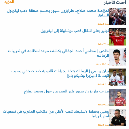
المزيد
أحدث الأخبار
لمزاملة محمد صلاح.. طرابزون سبور يحسم صفقة لاعب ليفربول
السابق
منذ 8 ساعة
نونيز يعلن انتقال لاعب برشلونة إلى ليفربول
منذ 7 ساعة
خاص | محامي أحمد الجفالي يكشف موعد انتظامه في تدريبات
الزمالك
منذ 10 ساعة
بيان رسمي | الزمالك يتخذ إجراءات قانونية ضد صحفي بسبب
الإساءة لـ بيزيرا وشيكو بانزا
منذ 8 ساعة
مدرب طرابزون سبور يثير الغموض حول محمد صلاح
منذ 9 ساعة
وهبي يخطط لاستبعاد لاعب الأهلي من منتخب المغرب في تصفيات
أمم إفريقيا
منذ 8 ساعة