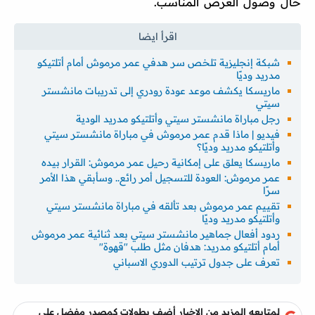
حال وصول العرض المناسب.
شبكة إنجليزية تلخص سر هدفي عمر مرموش أمام أتلتيكو
مدريد وديًا
ماريسكا يكشف موعد عودة رودري إلى تدريبات مانشستر
سيتي
رجل مباراة مانشستر سيتي وأتلتيكو مدريد الودية
فيديو | ماذا قدم عمر مرموش في مباراة مانشستر سيتي
وأتلتيكو مدريد وديًا؟
ماريسكا يعلق على إمكانية رحيل عمر مرموش: القرار بيده
عمر مرموش: العودة للتسجيل أمر رائع.. وسأبقي هذا الأمر
سرًا
تقييم عمر مرموش بعد تألقه في مباراة مانشستر سيتي
وأتلتيكو مدريد وديًا
ردود أفعال جماهير مانشستر سيتي بعد ثنائية عمر مرموش
أمام أتلتيكو مدريد: هدفان مثل طلب "قهوة"
تعرف على جدول ترتيب الدوري الاسباني
لمتابعه المزيد من الاخبار أضف بطولات كمصدر مفضل على