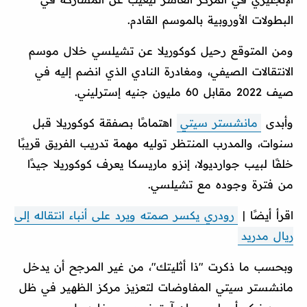
البطولات الأوروبية بالموسم القادم.
ومن المتوقع رحيل كوكوريلا عن تشيلسي خلال موسم
الانتقالات الصيفي، ومغادرة النادي الذي انضم إليه في
صيف 2022 مقابل 60 مليون جنيه إسترليني.
وأبدى
مانشستر سيتي
اهتمامًا بصفقة كوكوريلا قبل
سنوات، والمدرب المنتظر توليه مهمة تدريب الفريق قريبًا
خلفًا لبيب جوارديولا، إنزو ماريسكا يعرف كوكوريلا جيدًا
من فترة وجوده مع تشيلسي.
اقرأ أيضًا |
رودري يكسر صمته ويرد على أنباء انتقاله إلى
ريال مدريد
وبحسب ما ذكرت "ذا أثليتك"، من غير المرجح أن يدخل
مانشستر سيتي المفاوضات لتعزيز مركز الظهير في ظل