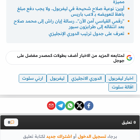
مميزة
أوين: نوعية صلاح شحيحة في ليفربول.. ولا يجب دفع مبلغ
باهظ لتعويضه بـ لاعب باريس
"رقمي القياسي آمن الآن".. رسالة إيان راش إلى محمد صلاح
بعد انتقاله إلى طرابزون سبور
تعرف على جدول ترتيب الدوري الإنجليزي
لمتابعه المزيد من الاخبار أضف بطولات كمصدر مفضل على
جوجل
اخبار ليفربول
الدوري الانجليزي
ليفربول
ارني سلوت
اقالة سلوت
تعليق
0
0
برجاء
تسجيل الدخول
أو
اشتراك جديد
لكتابة تعليق