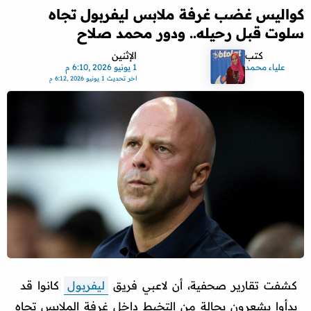
كواليس غضب غرفة ملابس ليفربول تجاه
سلوت قبل رحيله.. ودور محمد صلاح
كتب
الإثنين
علياء محمد
1 يونيو 2026 ,6:10 م
اخر تحديث
1 يونيو 2026 ,6:12 م
كشفت تقارير صحفية، أن لاعبي فريق
ليفربول
كانوا قد
بدأوا يشعرون بحالة من التخبط داخل غرفة الملابس تجاه