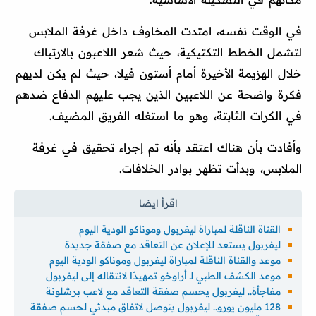
في الوقت نفسه، امتدت المخاوف داخل غرفة الملابس
لتشمل الخطط التكتيكية، حيث شعر اللاعبون بالارتباك
خلال الهزيمة الأخيرة أمام أستون فيلا، حيث لم يكن لديهم
فكرة واضحة عن اللاعبين الذين يجب عليهم الدفاع ضدهم
في الكرات الثابتة، وهو ما استغله الفريق المضيف.
وأفادت بأن هناك اعتقد بأنه تم إجراء تحقيق في غرفة
الملابس، وبدأت تظهر بوادر الخلافات.
القناة الناقلة لمباراة ليفربول وموناكو الودية اليوم
ليفربول يستعد للإعلان عن التعاقد مع صفقة جديدة
موعد والقناة الناقلة لمباراة ليفربول وموناكو الودية اليوم
موعد الكشف الطبي لـ أراوخو تمهيدًا لانتقاله إلى ليفربول
مفاجأة.. ليفربول يحسم صفقة التعاقد مع لاعب برشلونة
128 مليون يورو.. ليفربول يتوصل لاتفاق مبدئي لحسم صفقة