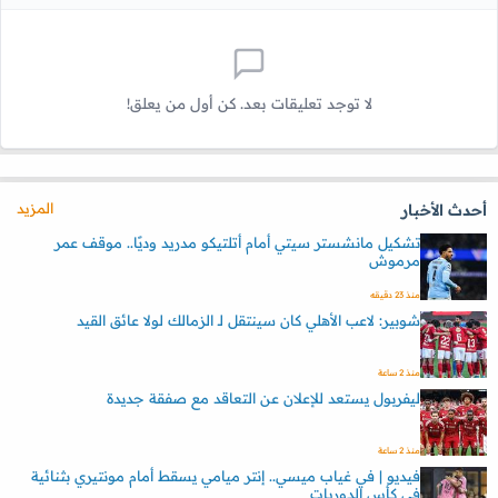
لا توجد تعليقات بعد. كن أول من يعلق!
المزيد
أحدث الأخبار
تشكيل مانشستر سيتي أمام أتلتيكو مدريد وديًا.. موقف عمر
مرموش
منذ 23 دقيقه
شوبير: لاعب الأهلي كان سينتقل لـ الزمالك لولا عائق القيد
منذ 2 ساعة
ليفربول يستعد للإعلان عن التعاقد مع صفقة جديدة
منذ 2 ساعة
فيديو | في غياب ميسي.. إنتر ميامي يسقط أمام مونتيري بثنائية
في كأس الدوريات