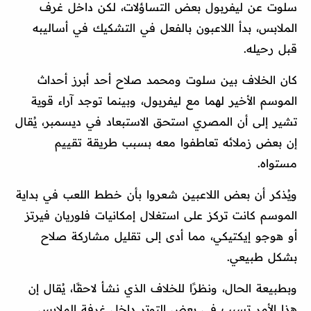
سلوت عن ليفربول بعض التساؤلات، لكن داخل غرف
الملابس، بدأ اللاعبون بالفعل في التشكيك في أساليبه
قبل رحيله.
كان الخلاف بين سلوت ومحمد صلاح أحد أبرز أحداث
الموسم الأخير لهما مع ليفربول، وبينما توجد آراء قوية
تشير إلى أن المصري استحق الاستبعاد في ديسمبر، يُقال
إن بعض زملائه تعاطفوا معه بسبب طريقة تقييم
مستواه.
ويُذكر أن بعض اللاعبين شعروا بأن خطط اللعب في بداية
الموسم كانت تركز على استغلال إمكانيات فلوريان فيرتز
أو هوجو إيكتيكي، مما أدى إلى تقليل مشاركة صلاح
بشكل طبيعي.
وبطبيعة الحال، ونظرًا للخلاف الذي نشأ لاحقًا، يُقال إن
هذا الأمر تسبب في بعض التوتر داخل غرفة الملابس.