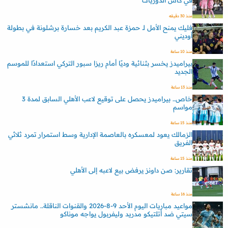
في كأس الدوريات
منذ 30 دقيقه
فليك يمنح الأمل لـ حمزة عبد الكريم بعد خسارة برشلونة في بطولة
أوديني
منذ 10 ساعة
بيراميدز يخسر بثنائية وديًا أمام ريزا سبور التركي استعدادًا للموسم
الجديد
منذ 13 ساعة
خاص.. بيراميدز يحصل على توقيع لاعب الأهلي السابق لمدة 3
مواسم
منذ 15 ساعة
الزمالك يعود لمعسكره بالعاصمة الإدارية وسط استمرار تمرد ثلاثي
الفريق
منذ 15 ساعة
تقارير: صن داونز يرفض بيع لاعبه إلى الأهلي
منذ 16 ساعة
مواعيد مباريات اليوم الأحد 9-8-2026 والقنوات الناقلة.. مانشستر
سيتي ضد أتلتيكو مدريد وليفربول يواجه موناكو