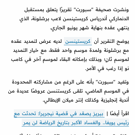
ونشرت صحيفة "سبورت" تقريرًا يتعلق بمستقبل
الدنماركي أندرياس كريستينسن لاعب برشلونة، الذي
ينتهي عقده بنهاية شهر يونيو الجاري.
يوضح التقرير أن
كريستينسن
لديه عرض لتمديد عقده
مع برشلونة ولمدة موسم واحد فقط، مع خيار التمديد
لموسم ثانٍ؛ وبذلك بإمكانه البقاء لموسم آخر في كامب
نو إذا رغب في الأمر.
وتفيد "سبورت" بأنه على الرغم من مشاركته المحدودة
في الموسم الماضي، تلقى كريستنسن عروضًا عديدة من
أندية إنجليزية وكذلك إنتر ميلان الإيطالي.
اقرأ أيضًا |
بيريز يصعّد في قضية نيجريرا: تحدثت مع
رئيس يويفا.. والفساد الأكبر بتاريخ الرياضة لن يمر