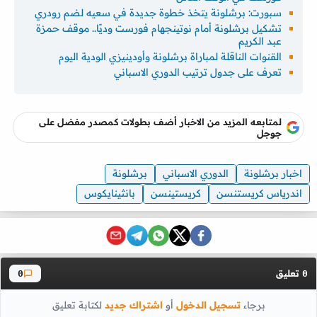
سبورت: برشلونة يتخذ خطوة جديدة في سعيه لضم رودري
تشكيل برشلونة أمام نوتينجهام فورست وديًا.. موقف حمزة
عبد الكريم
القنوات الناقلة لمباراة برشلونة وأودينيزي الودية اليوم
تعرف على جدول ترتيب الدوري الاسباني
لمتابعه المزيد من الاخبار أضف بطولات كمصدر مفضل على
جوجل
اخبار برشلونة
الدوري الاسباني
برشلونة
اندرياس كريستنسن
كريستينسن
بانثينايكوس
تعليق
0
0
برجاء
تسجيل الدخول
أو
اشتراك جديد
لكتابة تعليق