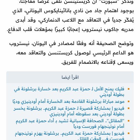
وتذكر "سبورت" أن كريستينسن تلقى عرضًا مفاجئًا،
بوجود اهتمام جاد من نادي باناثينايكوس اليوناني، الذي
يُفكّر جدياً في التعاقد مع اللاعب الدنماركي، وقد أبدى
مدربه جاكوب نيستروب إعجابًا كبيرًا بمؤهلات قلب الدفاع.
وتوضح الصحيفة أنه وفقًا لمصادر في اليونان، نيستروب
هو الداعم الرئيسي لوصول كريستنسن والتعاقد معه،
ويسعى لإقناعه بالانضمام للفريق.
فليك يمنح الأمل لـ حمزة عبد الكريم بعد خسارة برشلونة في
بطولة أوديني
موعد مباراة برشلونة القادمة بعد الخسارة أمام أودينيزي وديًا
فيديو | بمشاركة قصيرة لـ حمزة عبد الكريم.. برشلونة يخسر
بطولة أوديني بعد سقوطه أمام أودينيزي
"المقاتل".. الصحافة الإسبانية تشيد بـ أداء حمزة عبد الكريم
أمام نوتينجهام فورست ودياً
فيديو | بمشاركة حمزة عبد الكريم.. برشلونة يهزم نوتينجهام
فورست في الوقت القاتل