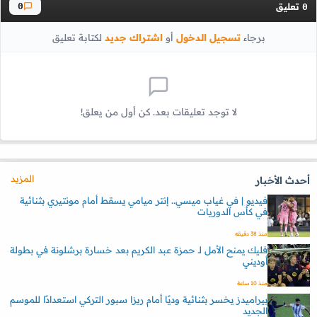
تعليق
0
0
برجاء
تسجيل الدخول
أو
اشتراك جديد
لكتابة تعليق
لا توجد تعليقات بعد. كن أول من يعلق!
المزيد
أحدث الأخبار
فيديو | في غياب ميسي.. إنتر ميامي يسقط أمام مونتيري بثنائية
في كأس الدوريات
منذ 38 دقيقه
فليك يمنح الأمل لـ حمزة عبد الكريم بعد خسارة برشلونة في بطولة
أوديني
منذ 10 ساعة
بيراميدز يخسر بثنائية وديًا أمام ريزا سبور التركي استعدادًا للموسم
الجديد