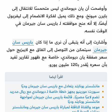
وأوضحت أن يان ديوماندي ليس متحمسًا للانتقال إلى
بايرن ميونخ، ومع ذلك يميل لفكرة الانضمام إلى ليفربول
أيضًا، إلا أنه منح موافقته لـ باريس سان جيرمان في
الوقت نفسه.
وأشارت إلى أنه يتبقى أن نرى ما إذا كان
باريس سان
جيرمان
سيتمكن من التوصل إلى اتفاق مع لايبزيج حول
سعر صفقة يان ديوماندي، خاصة مع ظهور تقارير تفيد
بأن سعره يُقدر بـ120 مليون يورو.
مانشستر يونايتد يتعادل مع باريس سان جيرمان وديًا
سبورت: مورينيو يجهز خطة خاصة لـ ديوماندي مع ريال مدريد
تضم لاعبًا مصريًا.. قائمة باريس سان جيرمان لمواجهة
مانشستر يونايتد وديًا
موعد والقناة الناقلة لمباراة باريس سان جيرمان ومانشستر
يونايتد الودية اليوم