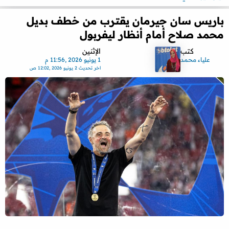
باريس سان جيرمان يقترب من خطف بديل
محمد صلاح أمام أنظار ليفربول
كتب
الإثنين
علياء محمد
1 يونيو 2026 ,11:56 م
اخر تحديث
2 يونيو 2026 ,12:02 ص