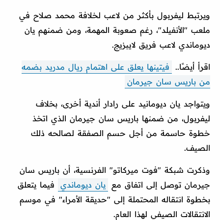
ويرتبط ليفربول بأكثر من لاعب لخلافة محمد صلاح في
ملعب "الأنفيلد"، رغم صعوبة المهمة، ومن ضمنهم يان
ديوماندي لاعب فريق لايبزيج.
اقرأ أيضًا..
فيتينها يعلق على اهتمام ريال مدريد بضمه
من باريس سان جيرمان
ويتواجد يان ديومانيد على رادار أندية أخرى، بخلاف
ليفربول، من ضمنها باريس سان جيرمان الذي اتخذ
خطوة حاسمة من أجل حسم الصفقة لصالحه ذلك
الصيف.
وذكرت شبكة "فوت ميركاتو" الفرنسية، أن باريس سان
جيرمان توصل إلى اتفاق مع
يان ديوماندي
فيما يتعلق
بخطوة انتقاله المحتملة إلى "حديقة الأمراء" في موسم
الانتقالات الصيفي لهذا العام.