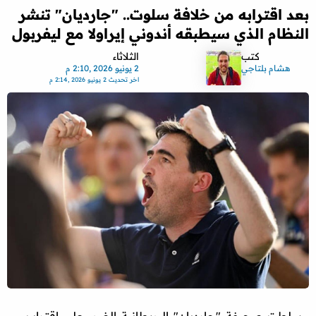
بعد اقترابه من خلافة سلوت.. "جارديان" تنشر
النظام الذي سيطبقه أندوني إيراولا مع ليفربول
كتب
الثلاثاء
هشام بلتاجي
2 يونيو 2026 ,2:10 م
اخر تحديث
2 يونيو 2026 ,2:14 م