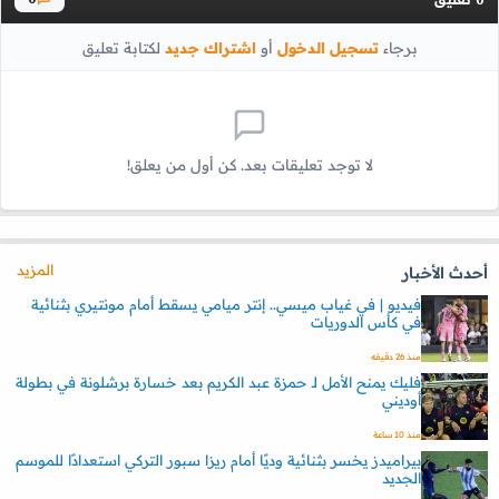
برجاء
تسجيل الدخول
أو
اشتراك جديد
لكتابة تعليق
لا توجد تعليقات بعد. كن أول من يعلق!
المزيد
أحدث الأخبار
فيديو | في غياب ميسي.. إنتر ميامي يسقط أمام مونتيري بثنائية
في كأس الدوريات
منذ 26 دقيقه
فليك يمنح الأمل لـ حمزة عبد الكريم بعد خسارة برشلونة في بطولة
أوديني
منذ 10 ساعة
بيراميدز يخسر بثنائية وديًا أمام ريزا سبور التركي استعدادًا للموسم
الجديد