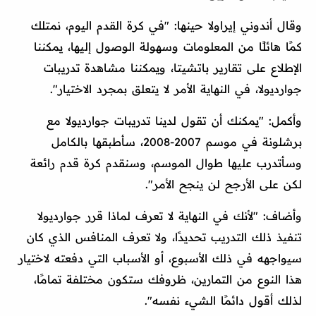
وقال أندوني إيراولا حينها: "في كرة القدم اليوم، نمتلك
كمًا هائلًا من المعلومات وسهولة الوصول إليها، يمكننا
الإطلاع على تقارير باتشيتا، ويمكننا مشاهدة تدريبات
جوارديولا، في النهاية الأمر لا يتعلق بمجرد الاختيار".
وأكمل: "يمكنك أن تقول لدينا تدريبات جوارديولا مع
برشلونة في موسم 2007-2008، سأطبقها بالكامل
وسأتدرب عليها طوال الموسم، وسنقدم كرة قدم رائعة
لكن على الأرجح لن ينجح الأمر".
وأضاف: "لأنك في النهاية لا تعرف لماذا قرر جوارديولا
تنفيذ ذلك التدريب تحديدًا، ولا تعرف المنافس الذي كان
سيواجهه في ذلك الأسبوع، أو الأسباب التي دفعته لاختيار
هذا النوع من التمارين، ظروفك ستكون مختلفة تمامًا،
لذلك أقول دائمًا الشيء نفسه".