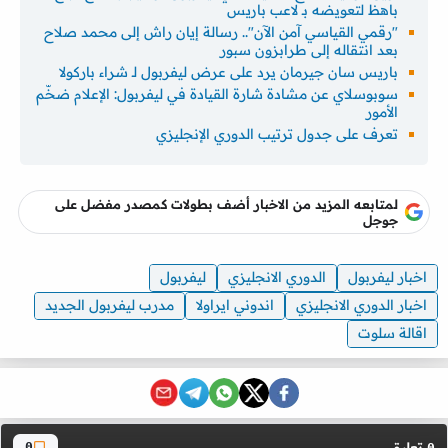
باهظ لتعويضه بـ لاعب باريس
"رقمي القياسي آمن الآن".. رسالة إيان راش إلى محمد صلاح
بعد انتقاله إلى طرابزون سبور
باريس سان جيرمان يرد على عرض ليفربول لـ شراء باركولا
سوبوسلاي عن مشادة شارة القيادة في ليفربول: الإعلام ضخّم
الأمور
تعرف على جدول ترتيب الدوري الإنجليزي
لمتابعه المزيد من الاخبار أضف بطولات كمصدر مفضل على
جوجل
اخبار ليفربول
الدوري الانجليزي
ليفربول
اخبار الدوري الانجليزي
اندوني ايراولا
مدرب ليفربول الجديد
اقالة سلوت
تعليق
0
0