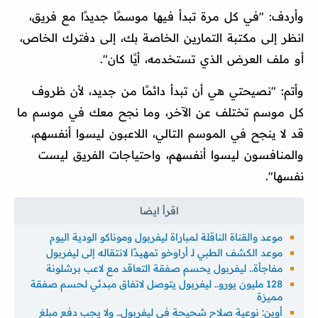
وأردف: "في كل مرة تبدأ فيها موسمًا جديدًا مع فريق،
انظر إلى مكتبة التمارين الخاصة بك، إلى دفترك الخاص،
أو ملف العرض الذي تستخدمه، أيًا كان".
وأتم: "نصيحتي هي أن تبدأ دائمًا من جديد، لأن ظروف
كل موسم تختلف عن الآخر، وما نجح معك في موسم ما
قد لا ينجح في الموسم التالي، اللاعبون ليسوا أنفسهم،
والمنافسون ليسوا أنفسهم، واحتياجات الفريق ليست
نفسها".
موعد والقناة الناقلة لمباراة ليفربول وموناكو الودية اليوم
موعد الكشف الطبي لـ أراوخو تمهيدًا لانتقاله إلى ليفربول
مفاجأة.. ليفربول يحسم صفقة التعاقد مع لاعب برشلونة
128 مليون يورو.. ليفربول يتوصل لاتفاق مبدئي لحسم صفقة
مميزة
أوين: نوعية صلاح شحيحة في ليفربول.. ولا يجب دفع مبلغ