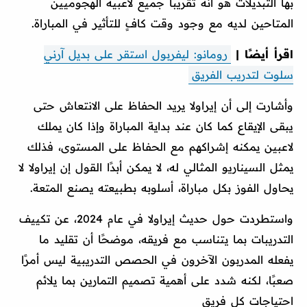
بها التبديلات هو أنه تقريبًا جميع لاعبيه الهجوميين
المتاحين لديه مع وجود وقت كافٍ للتأثير في المباراة.
اقرأ أيضًا |
رومانو: ليفربول استقر على بديل آرني
سلوت لتدريب الفريق
وأشارت إلى أن إيراولا يريد الحفاظ على الانتعاش حتى
يبقى الإيقاع كما كان عند بداية المباراة وإذا كان يملك
لاعبين يمكنه إشراكهم مع الحفاظ على المستوى، فذلك
يمثل السيناريو المثالي له، لا يمكن أبدًا القول إن إيراولا لا
يحاول الفوز بكل مباراة، أسلوبه بطبيعته يصنع المتعة.
واستطردت حول حديث إيراولا في عام 2024، عن تكييف
التدريبات بما يتناسب مع فريقه، موضحًا أن تقليد ما
يفعله المدربون الآخرون في الحصص التدريبية ليس أمرًا
صعبًا، لكنه شدد على أهمية تصميم التمارين بما يلائم
احتياجات كل فريق