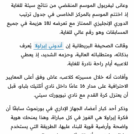
وعانى ليفربول الموسم المنقضي من نتائج سيئة للغاية
إذ اختتم الموسم بالمركز الخامس في جدول ترتيب
الدوري الإنجليزي الممتاز مع تعرضه لـ18 هزيمة في جميع
المسابقات وهو رقم عالي للغاية.
وقالت الصحيفة البريطانية إن
أندوني إيراولا
يُعرف
بذكائه، ومتطلباته العالية، وحزمه الشديد، إذ يعطي
للاعبيه أيام راحة نادرة للغاية.
وأفادت أنه خلال مسيرته كلاعب، عاش وفق أعلى المعايير
الاحترافية على مدار 16 عامًا داخل نادي أتلتيك بلباو، قبل
أن يعتزل كرة القدم مع نادي نيويورك سيتي.
وذكر أحد كبار أعضاء الجهاز الإداري في بورنموث سابقًا أن
فكرة إيراولا هي الفوز في كل مباراة، وهذا يمنحك هوية
واضحة وأرضية قوية للبناء عليها، الطريقة التي يستخدم