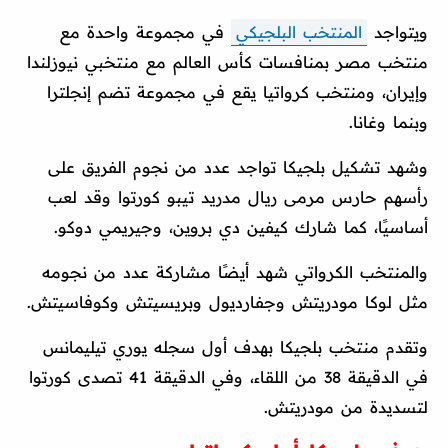
ويتواجد
المنتخب البلجيكي
في مجموعة واحدة مع
منتخب مصر بمنافسات كأس العالم مع منتخبي نيوزلندا
وإيران، ومنتخب كرواتيا يقع في مجموعة تضم إنجلترا
وبنما وغانا.
وشهد تشكيل بلجيكا تواجد عدد من نجوم الفريق على
رأسهم حارس مرمى ريال مدريد تيبو كورتوا وقد لعب
أساسيًا، كما شارك كيفين دي بروين، وجيريمي دوكو.
والمنتخب الكرواتي شهد أيضًا مشاركة عدد من نجومه
مثل لوكا مودريتش وجفارديول وبريسيتش وكوفاسيتش.
وتقدم منتخب بلجيكا بهدف أول سجله يوري تيليمانس
في الدقيقة 38 من اللقاء، وفي الدقيقة 41 تصدى كورتوا
لتسديدة من مودريتش.