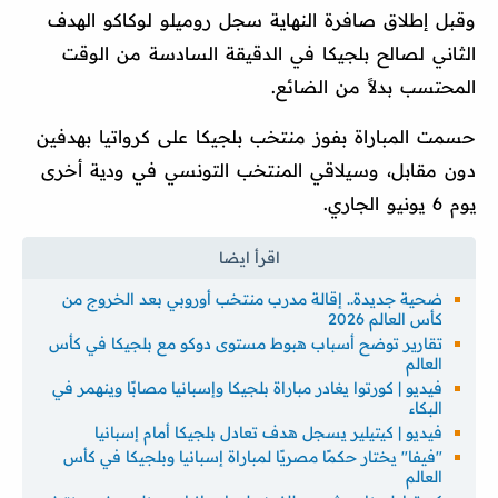
وقبل إطلاق صافرة النهاية سجل روميلو لوكاكو الهدف
الثاني لصالح بلجيكا في الدقيقة السادسة من الوقت
المحتسب بدلاً من الضائع.
حسمت المباراة بفوز منتخب بلجيكا على كرواتيا بهدفين
دون مقابل، وسيلاقي المنتخب التونسي في ودية أخرى
يوم 6 يونيو الجاري.
ضحية جديدة.. إقالة مدرب منتخب أوروبي بعد الخروج من
كأس العالم 2026
تقارير توضح أسباب هبوط مستوى دوكو مع بلجيكا في كأس
العالم
فيديو | كورتوا يغادر مباراة بلجيكا وإسبانيا مصابًا وينهمر في
البكاء
فيديو | كيتيلير يسجل هدف تعادل بلجيكا أمام إسبانيا
"فيفا" يختار حكمًا مصريًا لمباراة إسبانيا وبلجيكا في كأس
العالم