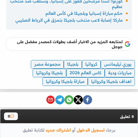
كورتوا: لسنا مرشحين للفوز على إسبانيا.. وسنلعب ضد منتخب
عظيم
حكم مباراة إسبانيا وبلجيكا في كأس العالم
ماركا: إصابة لاعب منتخب بلجيكا بتمزق في الرباط الصليبي
لمتابعه المزيد من الاخبار أضف بطولات كمصدر مفضل على
جوجل
يوري تيليمانس
كرواتيا
بلجيكا
مجموعة مصر
مباريات ودية
كاس العالم 2026
بلجيكا وكرواتيا
اهداف بلجيكا وكرواتيا
مباراة بلجيكا وكرواتيا
تعليق
0
0
برجاء
تسجيل الدخول
أو
اشتراك جديد
لكتابة تعليق