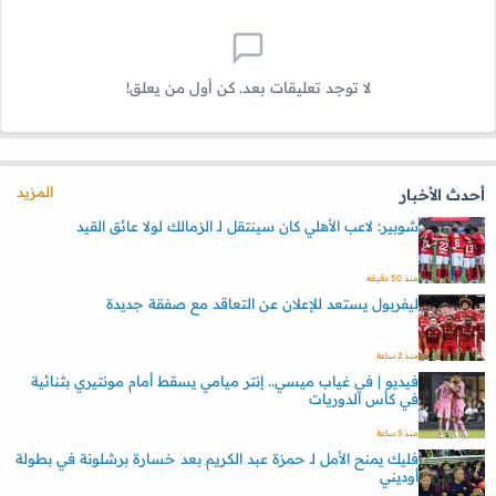
لا توجد تعليقات بعد. كن أول من يعلق!
المزيد
أحدث الأخبار
شوبير: لاعب الأهلي كان سينتقل لـ الزمالك لولا عائق القيد
منذ 50 دقيقه
ليفربول يستعد للإعلان عن التعاقد مع صفقة جديدة
منذ 2 ساعة
فيديو | في غياب ميسي.. إنتر ميامي يسقط أمام مونتيري بثنائية
في كأس الدوريات
منذ 3 ساعة
فليك يمنح الأمل لـ حمزة عبد الكريم بعد خسارة برشلونة في بطولة
أوديني