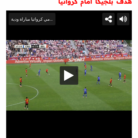
هدف بلجيكا أمام كرواتيا