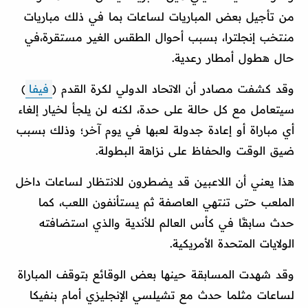
من تأجيل بعض المباريات لساعات بما في ذلك مباريات
منتخب إنجلترا، بسبب أحوال الطقس الغير مستقرة،في
حال هطول أمطار رعدية.
وقد كشفت مصادر أن الاتحاد الدولي لكرة القدم (
فيفا
)
سيتعامل مع كل حالة على حدة، لكنه لن يلجأ لخيار إلغاء
أي مباراة أو إعادة جدولة لعبها في يوم آخر؛ وذلك بسبب
ضيق الوقت والحفاظ على نزاهة البطولة.
هذا يعني أن اللاعبين قد يضطرون للانتظار لساعات داخل
الملعب حتى تنتهي العاصفة ثم يستأنفون اللعب، كما
حدث سابقًا في كأس العالم للأندية والذي استضافته
الولايات المتحدة الأمريكية.
وقد شهدت المسابقة حينها بعض الوقائع بتوقف المباراة
لساعات مثلما حدث مع تشيلسي الإنجليزي أمام بنفيكا