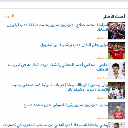
المزيد
أحدث الأخبار
لمزاملة محمد صلاح.. طرابزون سبور يحسم صفقة لاعب ليفربول
السابق
منذ 5 ساعة
نونيز يعلن انتقال لاعب برشلونة إلى ليفربول
منذ 4 ساعة
خاص | محامي أحمد الجفالي يكشف موعد انتظامه في تدريبات
الزمالك
منذ 7 ساعة
بيان رسمي | الزمالك يتخذ إجراءات قانونية ضد صحفي بسبب
الإساءة لـ بيزيرا وشيكو بانزا
منذ 5 ساعة
مدرب طرابزون سبور يثير الغموض حول محمد صلاح
منذ 6 ساعة
وهبي يخطط لاستبعاد لاعب الأهلي من منتخب المغرب في تصفيات