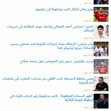
منذ 5 ساعة
نونيز يعلن انتقال لاعب برشلونة إلى ليفربول
منذ 4 ساعة
خاص | محامي أحمد الجفالي يكشف موعد انتظامه في تدريبات
الزمالك
منذ 7 ساعة
بيان رسمي | الزمالك يتخذ إجراءات قانونية ضد صحفي بسبب
الإساءة لـ بيزيرا وشيكو بانزا
منذ 5 ساعة
مدرب طرابزون سبور يثير الغموض حول محمد صلاح
منذ 6 ساعة
وهبي يخطط لاستبعاد لاعب الأهلي من منتخب المغرب في تصفيات
أمم إفريقيا
منذ 5 ساعة
"أظهر السمات المطلوبة".. لاعب برشلونة يثير إعجاب فليك في
البطولة الودية الثلاثية
منذ 7 ساعة