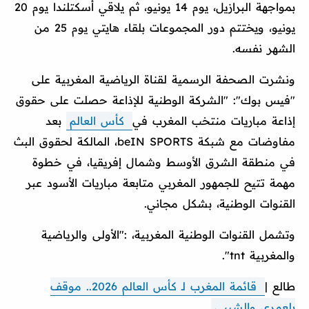
بمواجهة البرازيل، يوم 14 يونيو، ثم يلاقي أسكتلندا يوم 20
يونيو، ويختتم دور المجموعات بلقاء هايتي يوم 25 من
الشهر نفسه.
ونشرت الصحفة الرسمية لقناة الرياضية المغربية على
"فيس بوك": "الشركة الوطنية للإذاعة حصلت على حقوق
إذاعة مباريات منتخب المغرب في
كأس العالم
بعد
مفاوضات مع شبكة beIN SPORTS، المالكة لحقوق البث
في منطقة الشرق الأوسط وشمال إفريقيا، في خطوة
مهمة تتيح للجمهور المغربي متابعة مباريات الأسود عبر
القنوات الوطنية، بشكل مجاني.
وتشمل القنوات الوطنية المغربية، :"الأولى والرياضية
والمغربية tnt".
طالع |
قائمة المغرب لـ كأس العالم 2026.. موقف
بلعمري والشيبي