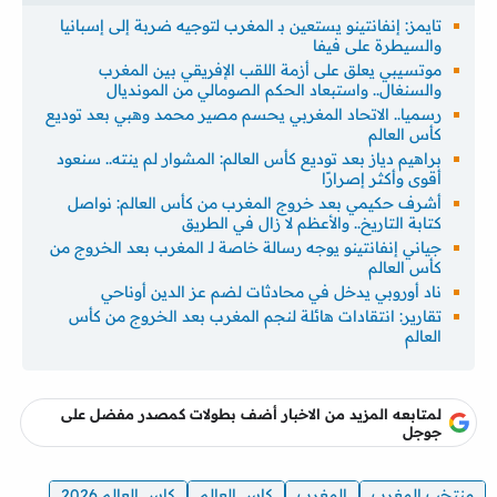
تايمز: إنفانتينو يستعين بـ المغرب لتوجيه ضربة إلى إسبانيا
والسيطرة على فيفا
موتسيبي يعلق على أزمة اللقب الإفريقي بين المغرب
والسنغال.. واستبعاد الحكم الصومالي من المونديال
رسميا.. الاتحاد المغربي يحسم مصير محمد وهبي بعد توديع
كأس العالم
براهيم دياز بعد توديع كأس العالم: المشوار لم ينته.. سنعود
أقوى وأكثر إصرارًا
أشرف حكيمي بعد خروج المغرب من كأس العالم: نواصل
كتابة التاريخ.. والأعظم لا زال في الطريق
جياني إنفانتينو يوجه رسالة خاصة لـ المغرب بعد الخروج من
كأس العالم
ناد أوروبي يدخل في محادثات لضم عز الدين أوناحي
تقارير: انتقادات هائلة لنجم المغرب بعد الخروج من كأس
العالم
لمتابعه المزيد من الاخبار أضف بطولات كمصدر مفضل على
جوجل
منتخب المغرب
المغرب
كاس العالم
كاس العالم 2026