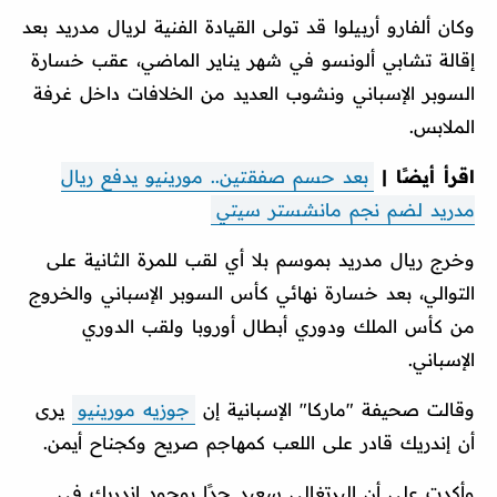
وكان ألفارو أربيلوا قد تولى القيادة الفنية لريال مدريد بعد
إقالة تشابي ألونسو في شهر يناير الماضي، عقب خسارة
السوبر الإسباني ونشوب العديد من الخلافات داخل غرفة
الملابس.
اقرأ أيضًا |
بعد حسم صفقتين.. مورينيو يدفع ريال
مدريد لضم نجم مانشستر سيتي
وخرج ريال مدريد بموسم بلا أي لقب للمرة الثانية على
التوالي، بعد خسارة نهائي كأس السوبر الإسباني والخروج
من كأس الملك ودوري أبطال أوروبا ولقب الدوري
الإسباني.
وقالت صحيفة "ماركا" الإسبانية إن
جوزيه مورينيو
يرى
أن إندريك قادر على اللعب كمهاجم صريح وكجناح أيمن.
وأكدت على أن البرتغالي سعيد جدًا بوجود إندريك في