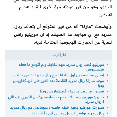
النادي، وهو من قرر عودته مرة أخرى ليقود هجوم
الأبيض.
وأوضحت "ماركا" أنه من غير المتوقع أن يتعاقد ريال
مدريد مع أي مهاجم هذا الصيف، إذ أن مورينيو راضٍ
للغاية عن الخيارات الهجومية المتاحة لديه.
مورينيو: لاعب ريال مدريد مهم للغاية.. ولم أتوقع ما فعله
فينيسيوس
إسبي بعد تسجيل أول أهدافه مع ريال مدريد: شعور ساحر
موعد مباراة ريال مدريد القادمة بعد الفوز على فرينكفاروس
وديًا
فيديو | ريال مدريد يهزم فرينكفاروس وديًا
تقارير: مورينيو يتمسك بضم صفقة مميزة من الدوري الإيطالي
لـ ريال مدريد
سبورت: مورينيو يجهز خطة خاصة لـ ديوماندي مع ريال مدريد
ريال مدريد يواسي ليونيل ميسي في وفاة والده