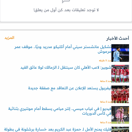
لا توجد تعليقات بعد. كن أول من يعلق!
المزيد
أحدث الأخبار
تشكيل مانشستر سيتي أمام أتلتيكو مدريد وديًا.. موقف عمر
مرموش
منذ 5 دقيقه
شوبير: لاعب الأهلي كان سينتقل لـ الزمالك لولا عائق القيد
منذ 2 ساعة
ليفربول يستعد للإعلان عن التعاقد مع صفقة جديدة
منذ 2 ساعة
فيديو | في غياب ميسي.. إنتر ميامي يسقط أمام مونتيري بثنائية
في كأس الدوريات
منذ 3 ساعة
فليك يمنح الأمل لـ حمزة عبد الكريم بعد خسارة برشلونة في بطولة