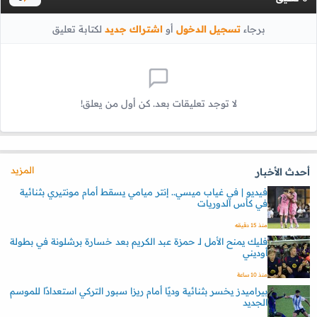
برجاء
تسجيل الدخول
أو
اشتراك جديد
لكتابة تعليق
لا توجد تعليقات بعد. كن أول من يعلق!
المزيد
أحدث الأخبار
فيديو | في غياب ميسي.. إنتر ميامي يسقط أمام مونتيري بثنائية
في كأس الدوريات
منذ 15 دقيقه
فليك يمنح الأمل لـ حمزة عبد الكريم بعد خسارة برشلونة في بطولة
أوديني
منذ 10 ساعة
بيراميدز يخسر بثنائية وديًا أمام ريزا سبور التركي استعدادًا للموسم
الجديد