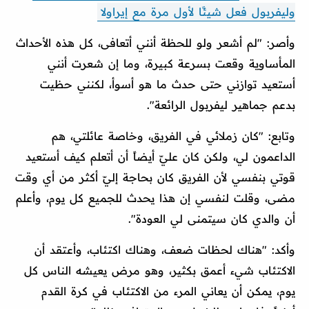
وليفربول فعل شيئًا لأول مرة مع إيراولا
وأصر: "لم أشعر ولو للحظة أنني أتعافى، كل هذه الأحداث
المأساوية وقعت بسرعة كبيرة، وما إن شعرت أنني
أستعيد توازني حتى حدث ما هو أسوأ، لكنني حظيت
بدعم جماهير ليفربول الرائعة".
وتابع: "كان زملائي في الفريق، وخاصة عائلتي، هم
الداعمون لي، ولكن كان عليّ أيضاً أن أتعلم كيف أستعيد
قوتي بنفسي لأن الفريق كان بحاجة إليّ أكثر من أي وقت
مضى، وقلت لنفسي إن هذا يحدث للجميع كل يوم، وأعلم
أن والدي كان سيتمنى لي العودة".
وأكد: "هناك لحظات ضعف، وهناك اكتئاب، وأعتقد أن
الاكتئاب شيء أعمق بكثير، وهو مرض يعيشه الناس كل
يوم، يمكن أن يعاني المرء من الاكتئاب في كرة القدم