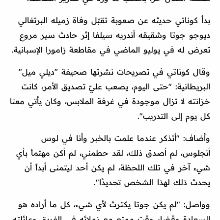
بدأ كوناتي حديثه عن صعوبة تقبّل وفاة زميله البرتغالي
ديوجو جوتا وشقيقه أندريه سيلفا إثر حادث سير مروع
تعرض له في يوليو الماضي في مقاطعة زامورا الإسبانية.
وقال كوناتي في تصريحات نشرتها صحيفة "ديلي ميل"
البريطانية: "حتى اليوم، يصعب عليّ تصديق الأمر، كانت
خزانته لا تزال موجودة في غرفة الملابس، وكان يأتي معنا
كل يوم إلى التدريب".
وأضاف: "أتذكر عندما علمت بالخبر وأنا في لوس
أنجلوس، لم أصدق ذلك، لقد حطمني، لم أكن مهتماً بأي
شيء آخر في تلك اللحظة، لم يكن أحد ليتمنى أبداً أن
يحدث ذلك لهذا الشخص تحديدًا".
وواصل: "لم يكن جوتا يكترث لأي شيء، كل ما أراده هو
السعادة وقضاء وقت ممتع مع زملائه في الفريق وعائلته،