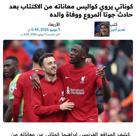
كوناتي يروي كواليس معاناته من الاكتئاب بعد
حادث جوتا المروع ووفاة والده
كتب
الأربعاء
هدير أمين
3 يونيو 2026 ,6:48 م
اخر تحديث
3 يونيو 2026 ,6:54 م
كشف المدافع الفرنسي إبراهيما كوناتي عن معاناته من