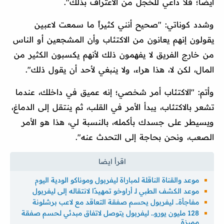
أيضاً؛ فلا داعي للخجل من الاعتراف بذلك".
وشدد كوناتي: "صحيح أنني كثيراً ما سمعت لاعبين
يقولون إنهم يعانون من الاكتئاب وأن المشجعين أو الناس
من خارج الفريق لا يفهمون ذلك لأنهم يكسبون الكثير من
المال، لكن لا، هذا هراء، ولا ينبغي لأحد أن يقول ذلك".
وأتم: "الاكتئاب أمر شخصي؛ إنه عميق في داخلك، عندما
تشعر بالاكتئاب، يبدأ الأمر في القلب، ثم ينتقل إلى الدماغ،
ويسيطر على جسدك بأكمله، بالنسبة لي، هذا هو الأمر
الصعب، ونحن بحاجة إلى التحدث عنه".
موعد والقناة الناقلة لمباراة ليفربول وموناكو الودية اليوم
موعد الكشف الطبي لـ أراوخو تمهيدًا لانتقاله إلى ليفربول
مفاجأة.. ليفربول يحسم صفقة التعاقد مع لاعب برشلونة
128 مليون يورو.. ليفربول يتوصل لاتفاق مبدئي لحسم صفقة
مميزة