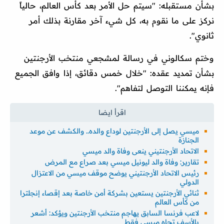
بشأن مستقبله: "سيتم حل الأمر بعد كأس العالم، حالياً
نركز على ما نقوم به، كل شيء آخر مقارنة بذلك أمر
ثانوي".
وختم سكالوني في رسالة لمشجعي منتخب الأرجنتين
بشأن تمديد عقده: "خلال خمس دقائق، إذا وافق الجميع
فإنه يمكننا التوصل لتفاهم".
ميسي يصل إلى الأرجنتين لوداع والده.. والكشف عن موعد
الجنازة
الاتحاد الأرجنتيني ينعى وفاة والد ميسي
تقارير: وفاة والد ليونيل ميسي بعد صراع مع المرض
رئيس الاتحاد الأرجنتيني يوضح موقف ميسي من الاعتزال
الدولي
ثنائي الأرجنتين يستعين بشركة أمن خاصة بعد إقصاء إنجلترا
من كأس العالم
لاعب فرنسا السابق يهاجم منتخب الأرجنتين ويؤكد: أشعر
بالأسف تجاه ميسي فقط