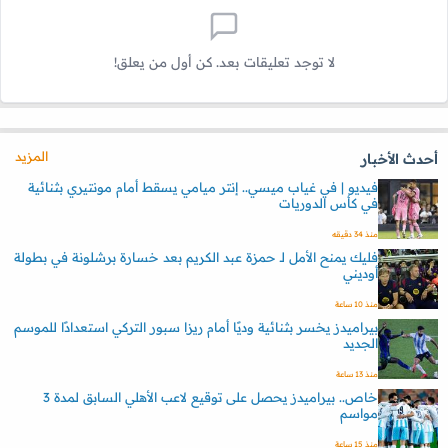
لا توجد تعليقات بعد. كن أول من يعلق!
المزيد
أحدث الأخبار
فيديو | في غياب ميسي.. إنتر ميامي يسقط أمام مونتيري بثنائية
في كأس الدوريات
منذ 34 دقيقه
فليك يمنح الأمل لـ حمزة عبد الكريم بعد خسارة برشلونة في بطولة
أوديني
منذ 10 ساعة
بيراميدز يخسر بثنائية وديًا أمام ريزا سبور التركي استعدادًا للموسم
الجديد
منذ 13 ساعة
خاص.. بيراميدز يحصل على توقيع لاعب الأهلي السابق لمدة 3
مواسم
منذ 15 ساعة