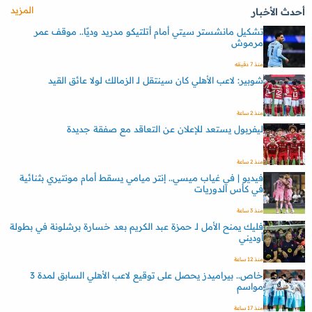
المزيد
أحدث الأخبار
تشكيل مانشستر سيتي أمام أتلتيكو مدريد وديًا.. موقف عمر
مرموش
منذ 7 دقيقه
شوبير: لاعب الأهلي كان سينتقل لـ الزمالك لولا عائق القيد
منذ 2 ساعة
ليفربول يستعد للإعلان عن التعاقد مع صفقة جديدة
منذ 2 ساعة
فيديو | في غياب ميسي.. إنتر ميامي يسقط أمام مونتيري بثنائية
في كأس الدوريات
منذ 3 ساعة
فليك يمنح الأمل لـ حمزة عبد الكريم بعد خسارة برشلونة في بطولة
أوديني
منذ 12 ساعة
خاص.. بيراميدز يحصل على توقيع لاعب الأهلي السابق لمدة 3
مواسم
منذ 17 ساعة