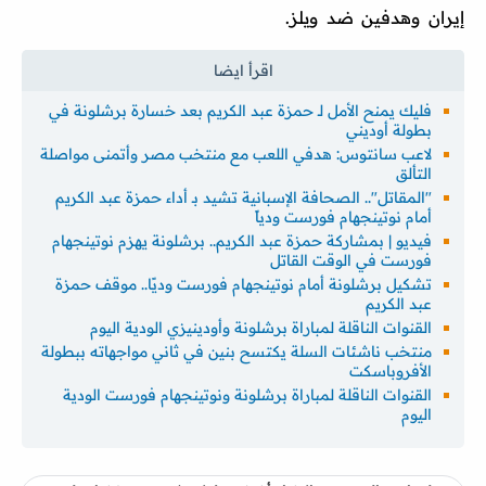
إيران وهدفين ضد ويلز.
فليك يمنح الأمل لـ حمزة عبد الكريم بعد خسارة برشلونة في
بطولة أوديني
لاعب سانتوس: هدفي اللعب مع منتخب مصر وأتمنى مواصلة
التألق
"المقاتل".. الصحافة الإسبانية تشيد بـ أداء حمزة عبد الكريم
أمام نوتينجهام فورست ودياً
فيديو | بمشاركة حمزة عبد الكريم.. برشلونة يهزم نوتينجهام
فورست في الوقت القاتل
تشكيل برشلونة أمام نوتينجهام فورست وديًا.. موقف حمزة
عبد الكريم
القنوات الناقلة لمباراة برشلونة وأودينيزي الودية اليوم
منتخب ناشئات السلة يكتسح بنين في ثاني مواجهاته ببطولة
الأفروباسكت
القنوات الناقلة لمباراة برشلونة ونوتينجهام فورست الودية
اليوم