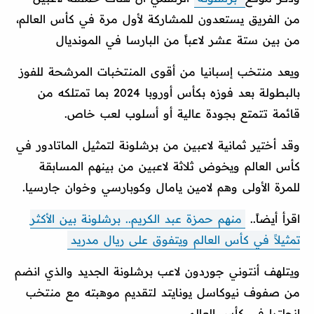
من الفريق يستعدون للمشاركة لأول مرة في كأس العالم،
من بين ستة عشر لاعباً من البارسا في المونديال
ويعد منتخب إسبانيا من أقوى المنتخبات المرشحة للفوز
بالبطولة بعد فوزه بكأس أوروبا 2024 بما تمتلكه من
قائمة تتمتع بجودة عالية أو أسلوب لعب خاص.
وقد أختير ثمانية لاعبين من برشلونة لتمثيل الماتادور في
كأس العالم ويخوض ثلاثة لاعبين من بينهم المسابقة
للمرة الأولى وهم لامين يامال وكوبارسي وخوان جارسيا.
اقرأ أيضاً..
منهم حمزة عبد الكريم.. برشلونة بين الأكثر
تمثيلاً في كأس العالم ويتفوق على ريال مدريد
ويتلهف أنتوني جوردون لاعب برشلونة الجديد والذي انضم
من صفوف نيوكاسل يونايتد لتقديم موهبته مع منتخب
إنجلترا في كأس العالم.