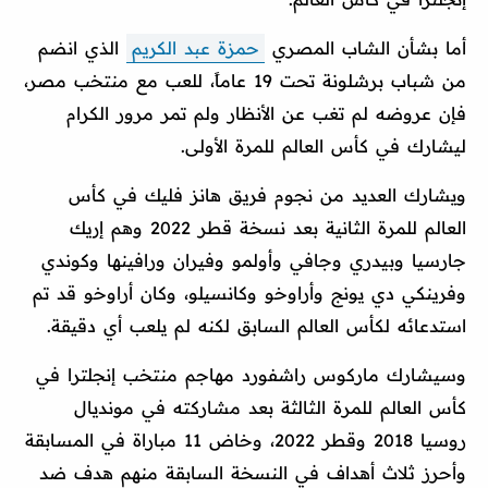
أما بشأن الشاب المصري
حمزة عبد الكريم
الذي انضم
من شباب برشلونة تحت 19 عاماً، للعب مع منتخب مصر،
فإن عروضه لم تغب عن الأنظار ولم تمر مرور الكرام
ليشارك في كأس العالم للمرة الأولى.
ويشارك العديد من نجوم فريق هانز فليك في كأس
العالم للمرة الثانية بعد نسخة قطر 2022 وهم إريك
جارسيا وبيدري وجافي وأولمو وفيران ورافينها وكوندي
وفرينكي دي يونج وأراوخو وكانسيلو، وكان أراوخو قد تم
استدعائه لكأس العالم السابق لكنه لم يلعب أي دقيقة.
وسيشارك ماركوس راشفورد مهاجم منتخب إنجلترا في
كأس العالم للمرة الثالثة بعد مشاركته في مونديال
روسيا 2018 وقطر 2022، وخاض 11 مباراة في المسابقة
وأحرز ثلاث أهداف في النسخة السابقة منهم هدف ضد