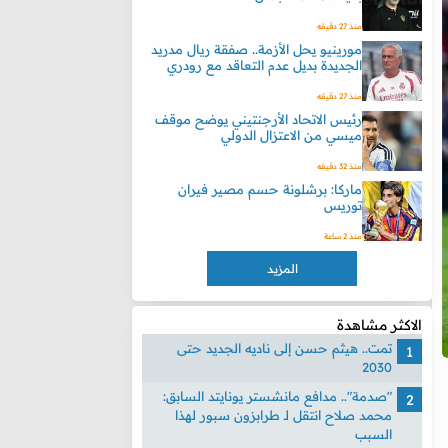
منذ 27 دقيقه
مورينيو يحل الأزمة.. صفقة ريال مدريد
الجديدة بديل عدم التعاقد مع رودري
منذ 27 دقيقه
رئيس الاتحاد الأرجنتيني يوضح موقف
ميسي من الاعتزال الدولي
منذ 32 دقيقه
ماركا: برشلونة حسم مصير فيران
توريس
منذ 2 ساعة
المزيد
الاكثر مشاهدة
تمت.. هيثم حسن إلى ناديه الجديد حتى
2030
"صدمة".. مدافع مانشستر يونايتد السابق:
محمد صلاح انتقل لـ طرابزون سبور لهذا
السبب