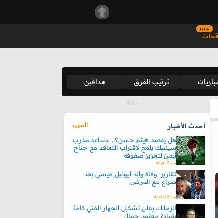
جديد
قعات
باريات
ترتيب الفرق
هدافين
المزيد
أحدث الأخبار
هل يقصد هيثم حسن؟.. مساعد مدرب
سيلتيك يلمح لاقتراب التعاقد مع جناح
أيمن لتعزيز صفوفه
منذ 7 دقيقه
تقارير: وفاة والد ليونيل ميسي بعد
صراع مع المرض
منذ 12 دقيقه
الزمالك يعلن تشكيل الجهاز الفني كاملًا
بقيادة معتمد جمال