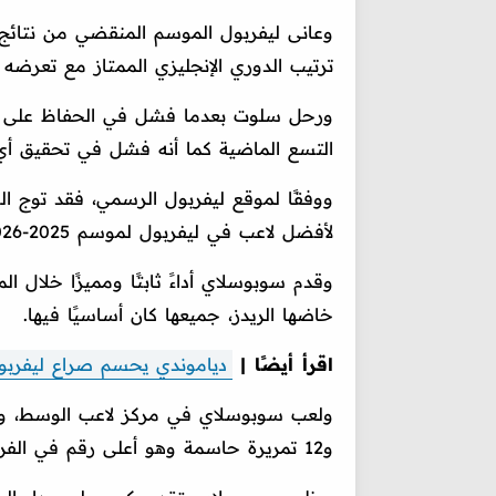
وعانى ليفربول الموسم المنقضي من نتائج 
ترتيب الدوري الإنجليزي الممتاز مع تعرضه لـ18 هزيمة في جميع المسابقات وهو رقم عالي للغاي
ورحل سلوت بعدما فشل في الحفاظ على الهوي
التسع الماضية كما أنه فشل في تحقيق أي
ووفقًا لموقع ليفربول الرسمي، فقد توج ا
لأفضل لاعب في ليفربول لموسم 2025-2026.
خاضها الريدز، جميعها كان أساسيًا فيها.
اقرأ أيضًا |
دياموندي يحسم صراع ليفربو
و12 تمريرة حاسمة وهو أعلى رقم في الفريق.