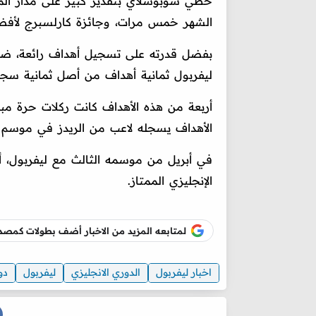
حظي سوبوسلاي بتقدير كبير على مدار الم
الشهر خمس مرات، وجائزة كارلسبرج لأفضل 
بفضل قدرته على تسجيل أهداف رائعة، ضم
ليفربول ثمانية أهداف من أصل ثمانية سجلها س
أربعة من هذه الأهداف كانت ركلات حرة مبا
الأهداف يسجله لاعب من الريدز في موسم 
الإنجليزي الممتاز.
لمتابعه المزيد من الاخبار أضف بطولات كم
اخبار ليفربول
الدوري الانجليزي
ليفربول
دو