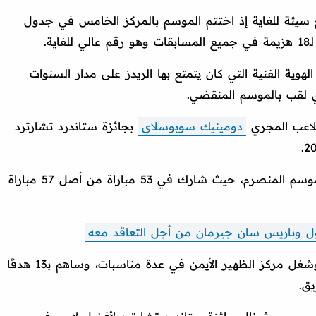
سيئة للغاية إذ اختتم الموسم بالمركز الخامس في جدول
ة.
ة الفنية التي كان يتمتع بها الريدز على مدار السنوات
 لقب بالموسم المنقضي.
للاعب المجري
دومينيك سوبوسلاي
بجائزة ستاندرد تشارترد
وقدم سوبوسلاي أداءً ثابتًا ومميزًا خلال الموسم المنصرم، حيث شارك في 53 مباراة من أصل 57 مباراة
ل وباريس سان جيرمان من أجل التعاقد معه
ولعب سوبوسلاي في مركز لاعب الوسط، وشغل مركز الظهير الأيمن في عدة مناسبات، وساهم بـ13 هدفًا