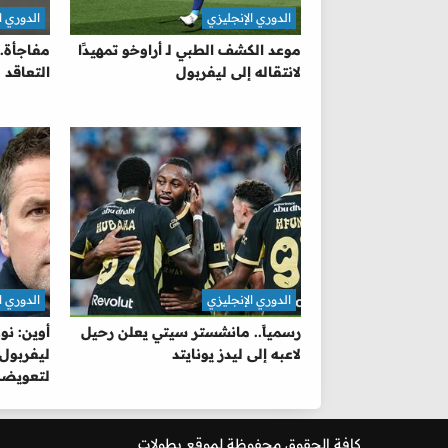
الدوري الإنجليزي
الدوري ا
موعد الكشف الطبي لـ أراوخو تمهيدًا
مفاجأة.
لانتقاله إلى ليفربول
التعاقد 
الدوري الإنجليزي
الدوري ا
رسمياً.. مانشستر سيتي يعلن رحيل
أوين: ن
لاعبه إلى ليدز يونايتد
ليفربول.
لتعويضه 
كافة الحقوق محفوظة لموقع
بطولات