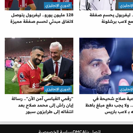
لإنجليزي
الدوري الإنجليزي
. ليفربول يحسم صفقة
128 مليون يورو.. ليفربول يتوصل
مع لاعب برشلونة
لاتفاق مبدئي لحسم صفقة مميزة
لإنجليزي
الدوري الإنجليزي
وعية صلاح شحيحة في
"رقمي القياسي آمن الآن".. رسالة
. ولا يجب دفع مبلغ باهظ
إيان راش إلى محمد صلاح بعد
بـ لاعب باريس
انتقاله إلى طرابزون سبور
اتصل بنا
DMCA
سياسة الخصوصية