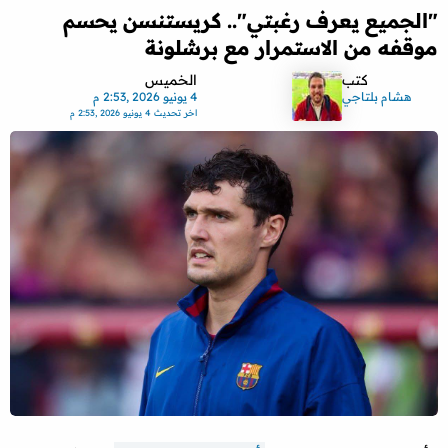
"الجميع يعرف رغبتي".. كريستنسن يحسم
موقفه من الاستمرار مع برشلونة
كتب
الخميس
هشام بلتاجي
4 يونيو 2026 ,2:53 م
اخر تحديث
4 يونيو 2026 ,2:53 م