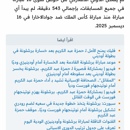
في جميع المسابقات، بإجمالي 543 دقيقة، لم يبدأ أي
مباراة منذ مباراة كأس الملك ضد جوادالاخارا في 16
ديسمبر 2025.
فليك يمنح الأمل لـ حمزة عبد الكريم بعد خسارة برشلونة في
بطولة أوديني
موعد مباراة برشلونة القادمة بعد الخسارة أمام أودينيزي وديًا
فيديو | بمشاركة قصيرة لـ حمزة عبد الكريم.. برشلونة يخسر
بطولة أوديني بعد سقوطه أمام أودينيزي
"المقاتل".. الصحافة الإسبانية تشيد بـ أداء حمزة عبد الكريم
أمام نوتينجهام فورست ودياً
فيديو | بمشاركة حمزة عبد الكريم.. برشلونة يهزم نوتينجهام
فورست في الوقت القاتل
سبورت: برشلونة يتخذ خطوة جديدة في سعيه لضم رودري
تشكيل برشلونة أمام نوتينجهام فورست وديًا.. موقف حمزة
عبد الكريم
القنوات الناقلة لمباراة برشلونة وأودينيزي الودية اليوم
تعرف على جدول ترتيب الدوري الاسباني