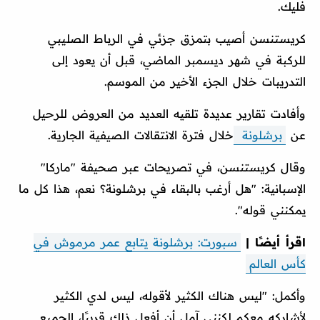
فليك.
كريستنسن أصيب بتمزق جزئي في الرباط الصليبي
للركبة في شهر ديسمبر الماضي، قبل أن يعود إلى
التدريبات خلال الجزء الأخير من الموسم.
وأفادت تقارير عديدة تلقيه العديد من العروض للرحيل
عن
برشلونة
خلال فترة الانتقالات الصيفية الجارية.
وقال كريستنسن، في تصريحات عبر صحيفة "ماركا"
الإسبانية: "هل أرغب بالبقاء في برشلونة؟ نعم، هذا كل ما
يمكنني قوله".
اقرأ أيضًا |
سبورت: برشلونة يتابع عمر مرموش في
كأس العالم
وأكمل: "ليس هناك الكثير لأقوله، ليس لدي الكثير
لأشاركه معكم لكنني آمل أن أفعل ذلك قريبًا، الجميع