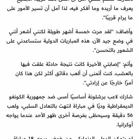
يعرف ما أريده وما أفكر فيه، لذا آمل أن تسير الأمور على
ما يرام قريبًا".
وأضاف: "لقد مرت خمسة أشهر طويلة لكنني أشعر أنني
في وضع جيد الآن، هذه المباريات الدولية ستساعدني على
الشعور بالتحسن".
وأتم: "إصابتي الأخيرة كانت نتيجة حادثة علقت فيها
بالعشب، كنت أتمنى أن ألعب دقائق أكثر لكن هذا كان
أمرًا خارجًا عن إرادتي".
شارك لاعب برشلونة أساسيًا أمس ضد جمهورية الكونغو
الديمقراطية وديًا في مباراة انتهت بالتعادل السلبي، ولعب
56 دقيقة وسيحظى بفرصة أخرى ظهر الأحد عندما يواجه
أوكرانيا.
لم يتمكن الدولي الدنماركي من خوض سوى 18 مباراة