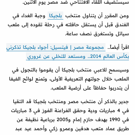
سيستضيف اللقاء الافتتاحي ضد مصر يوم الاثنين.
ومن المقرر أن يتناول منتخب
بلجيكا
وجبة الغداء في
الفندق قبل أن يستقل حافلته في رحلة تقوده إلى ملعب
سياتل وتستغرق نصف ساعة.
اقرأ أيضاً..
مجموعة مصر | فيتسيل: أجواء بلجيكا تذكرني
بكأس العالم 2014.. ومستعد للتخلي عن غروري
وسيسمح للاعبي منتخب بلجيكا أن يقوموا بالتجول في
الملعب خلال جولتهم التعريفية الأولى، وتمنع لوائح الفيفا
أن يتدربوا حفاظاً على أرضية الملعب.
جدير بالذكر أن منتخب مصر ومنتخب بلجيكا قد التقيا
في 4 مباريات ودية وحقق الفراعنة الفوز في 3 مباريات
في 1990 بهدف حازم إمام و2005 برباعية نظيفة عن
طريق عماد متعب هدفين وعمرو زكي وأحمد عيد عبد