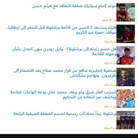
موعد إتمام سيلتيك صفقة التعاقد مع هيثم حسن
منذ 25 دقيقه
فليك يستبعد 3 لاعبين من قائمة برشلونة قبل السفر إلى إيطاليا..
موقف حمزة عبد الكريم
منذ 3 ساعة
هل حسم رغبته إلى برشلونة؟.. وكيل رودري ينهي الجدل بشأن
وجهته القادمة
منذ 5 ساعة
صحفية إنجليزية تدافع عن قرار محمد صلاح بعد الانضمام إلى
طرابزون.. وتهاجم بشكتاش
منذ 5 ساعة
تسريب الفار سُرق وتم بيعه.. محمد عادل يوجه اتهامات صادمة
ويكشف سر ابتعاده عن التحكيم
منذ 4 ساعة
برشلونة يبدأ محادثات رسمية لحسم الصفقة الصيفية الرابعة.
منذ 4 ساعة