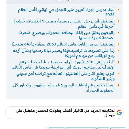
فيفا يدرس إجراء تغيير مثير للجدل في نهائي كأس العالم
2026
إنفانتينو قد يرحل.. شكوى رسمية بسبب 5 انتهاكات خطيرة
آخرها في كأس العالم
بالوجون يعلق على إلغاء البطاقة الحمراء.. ويصرح: شعرت
بصدمة كبيرة بسببها
إنفانتينو: ندرس إقامة كأس العالم 2030 بمشاركة 64 منتخبًا
رداً على تصريحات ترامب..فيفا يصدر بياناً رسمياً بشأن أزمة
رفع الإيقاف عن مهاجم أمريكا
"انا بارع في هذه الأمور".. ترامب يعترف علناً بتدخله لرفع
الإيقاف عن مهاجم أمريكا قبل مواجهة بلجيكا في كأس العالم
كلوب يفتح النار على إنفانتينو: اتفاقه مع ترامب أمر جنوني..
ويثير الشكوك
يويفا ينتقد رفع إيقاف بالوجون: قرار غير مفهوم.. وتجاوز كل
الخطوط الحمراء
لمتابعه المزيد من الاخبار أضف بطولات كمصدر مفضل على
جوجل