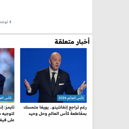
لا توجد
أخبار متعلقة
كأس العالم 2026
كأس العالم 
رغم تراجع إنفانتينو.. يويفا متمسك
تايمز: إ
بمقاطعة كأس العالم وحل وحيد
لتوجيه ض
على فيفا