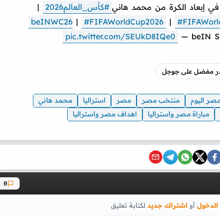
في إبعاد الكرة من محمد هاني
#كأس_العالم2026
|
|
#FIFAWorldCup2026
|
#FIFAWorl
pic.twitter.com/SEUkD8IQe0
— beIN S
صدر مفضل على جوجل
صر اليوم
منتخب مصر
مصر
استراليا
محمد هاني
مباراة مصر واستراليا
اهداف مصر واستراليا
0
الدخول
أو
اشتراك جديد
لكتابة تعليق