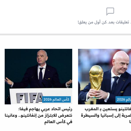
 تعليقات بعد. كن أول من يعلق!
2026
كأس العالم 2026
نفانتينو يستعين بـ المغرب
رئيس اتحاد عربي يهاجم فيفا:
ربة إلى إسبانيا والسيطرة
نتعرض للابتزاز من إنفانتينو.. وعانينا
في كأس العالم