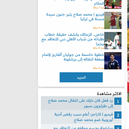
الحكام
منذ 7 ساعة
فيديو | محمد صلاح يثير جنون سيدة
مسنة في تركيا
منذ 8 ساعة
خاص.. الزمالك يكشف حقيقة خطاب
طلباته من شباب الأهلي دبي للتعاقد مع
بيزيرا
منذ 8 ساعة
خطوة حاسمة من جوليان ألفاريز لإتمام
صفقة انتقاله إلى برشلونة
منذ 8 ساعة
المزيد
الاكثر مشاهدة
رد فعل فان دايك على انتقال محمد صلاح
إلى طرابزون سبور
فيديو | كاراجر: أعلم سبب رفض أندية
أوروبية ضم محمد صلاح
برشلونة يحسم موقفه من التعاقد مع