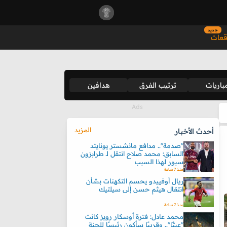
جديد
قعات
باريات
ترتيب الفرق
هدافين
المزيد
أحدث الأخبار
"صدمة".. مدافع مانشستر يونايتد
السابق: محمد صلاح انتقل لـ طرابزون
سبور لهذا السبب
منذ 7 ساعة
ريال أوفييدو يحسم التكهنات بشأن
انتقال هيثم حسن إلى سيلتيك
منذ 7 ساعة
محمد عادل: فترة أوسكار رويز كانت
"عبثًا".. وقريبًا سأكون رئيسًا للجنة