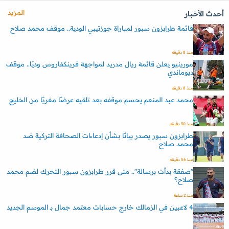
المزيد
أحدث الأخبار
قائمة طرابزون سبور لمباراة جوزتيبي الودية.. موقف محمد صلاح
منذ 8 دقيقه
مورينيو يعلن قائمة ريال مدريد لمواجهة فرينكفاروس وديًا.. موقف
ديوماندي
منذ 8 دقيقه
محمد عبد المنعم يحسم موقفه بعد تلقيه عرضًا مغريًا من الخليج
منذ 30 دقيقه
طرابزون سبور يصدر بيانًا بشأن إدعاءات الصحافة التركية ضد
محمد صلاح
منذ 56 دقيقه
"صفقة بدأت برسالة".. متى قرر طرابزون سبور التحرك لضم محمد
صلاح؟
منذ 2 ساعة
4 لاعبين في الزمالك خارج حسابات معتمد جمال بـ الموسم الجديد