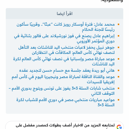
محمد عادل: فترة أوسكار رويز كانت "عبثًا".. وقريبًا سأكون
رئيسًا للجنة الحكام
إبراهيم عادل يصنع في فوز نورشيلاند على فالور بثنائية في
دوري المؤتمر الأوروبي
جوهر نبيل يحفز لاعبات منتخب اليد للناشئات بعد التأهل
لنصف نهائي كأس العالم: المكافآت في انتظاركن
موعد مباراة مصر وإسبانيا في نصف نهائي كأس العالم لكرة
اليد للناشئات
هاني أبو ريدة يعقد جلسة مع حسام حسن لتجديد عقده
موعد والقناة الناقلة لمباراة مصر ونيجيريا اليوم في كأس أمم
إفريقيا للسيدات
منتخب شابات السلة 3×3 يفوز على تونس ويتوج بدوري الأمم –
التوقف الثاني
مواعيد مباريات منتخبي مصر في دوري الأمم للشباب لكرة
السلة 3×3
لمتابعه المزيد من الاخبار أضف بطولات كمصدر مفضل على