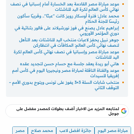
موعد مباراة مصر القادمة بعد الخسارة أمام إسبانيا في نصف
نهائي كأس العالم لكرة اليد للناشئات
محمد عادل: فترة أوسكار رويز كانت "عبثًا".. وقريبًا سأكون
رئيسًا للجنة الحكام
إبراهيم عادل يصنع في فوز نورشيلاند على فالور بثنائية في
دوري المؤتمر الأوروبي
جوهر نبيل يحفز لاعبات منتخب اليد للناشئات بعد التأهل
لنصف نهائي كأس العالم: المكافآت في انتظاركن
موعد مباراة مصر وإسبانيا في نصف نهائي كأس العالم لكرة
اليد للناشئات
هاني أبو ريدة يعقد جلسة مع حسام حسن لتجديد عقده
موعد والقناة الناقلة لمباراة مصر ونيجيريا اليوم في كأس أمم
إفريقيا للسيدات
منتخب شابات السلة 3×3 يفوز على تونس ويتوج بدوري الأمم –
التوقف الثاني
لمتابعه المزيد من الاخبار أضف بطولات كمصدر مفضل على
جوجل
مباراة مصر اليوم
جائزة افضل لاعب
محمد صلاح
مصر