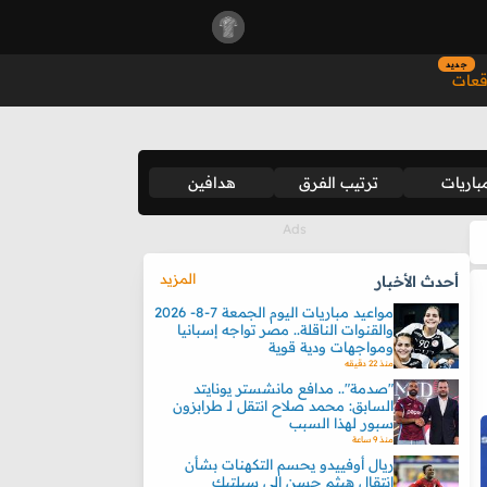
جديد
قعات
باريات
ترتيب الفرق
هدافين
المزيد
أحدث الأخبار
مواعيد مباريات اليوم الجمعة 7-8- 2026
والقنوات الناقلة.. مصر تواجه إسبانيا
ومواجهات ودية قوية
منذ 22 دقيقه
"صدمة".. مدافع مانشستر يونايتد
السابق: محمد صلاح انتقل لـ طرابزون
سبور لهذا السبب
منذ 9 ساعة
ريال أوفييدو يحسم التكهنات بشأن
انتقال هيثم حسن إلى سيلتيك