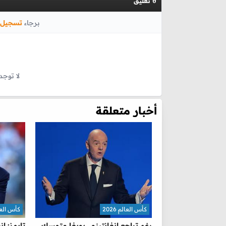
تعليق
0
برجاء
تسجيل 
لا توجد
أخبار متعلقة
كأس العالم 2026
كأس العالم 
رغم تراجع إنفانتينو.. يويفا متمسك
تايمز: إ