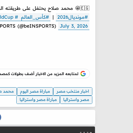
🇪🇬🤩 محمد صلاح يحتفل على طريقته الخاصة بعد التأهل إلى الدور ثمن النهائي
#مونديال2026
|
#كأس_العالم
#beINWC26
ldCup
PORTS (@beINSPORTS)
July 3, 2026
لمتابعه المزيد من الاخبار أضف بطولات كم
اخبار منتخب مصر
مباراة مصر اليوم
محمد ص
مصر واستراليا
مباراة مصر واستراليا