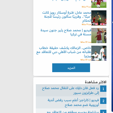
منذ 9 ساعة
محمد عادل: فترة أوسكار رويز كانت
"عبثًا".. وقريبًا سأكون رئيسًا للجنة
الحكام
منذ 9 ساعة
فيديو | محمد صلاح يثير جنون سيدة
مسنة في تركيا
منذ 10 ساعة
خاص.. الزمالك يكشف حقيقة خطاب
طلباته من شباب الأهلي دبي للتعاقد مع
بيزيرا
منذ 10 ساعة
المزيد
الاكثر مشاهدة
رد فعل فان دايك على انتقال محمد صلاح
إلى طرابزون سبور
فيديو | كاراجر: أعلم سبب رفض أندية
أوروبية ضم محمد صلاح
برشلونة يحسم موقفه من التعاقد مع