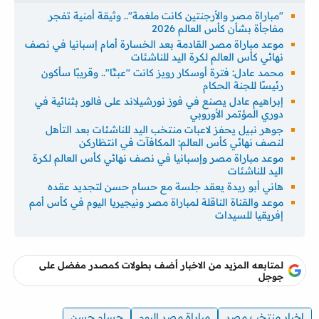
"مباراة مصر والأرجنتين كانت ملغمة".. وثيقة أمنية تفجر
مفاجأة بشأن كأس العالم 2026
موعد مباراة مصر القادمة بعد الخسارة أمام إسبانيا في نصف
نهائي كأس العالم لكرة اليد للناشئات
محمد عادل: فترة أوسكار رويز كانت "عبثًا".. وقريبًا سأكون
رئيسًا للجنة الحكام
إبراهيم عادل يصنع في فوز نورشيلاند على فالور بثنائية في
دوري المؤتمر الأوروبي
جوهر نبيل يحفز لاعبات منتخب اليد للناشئات بعد التأهل
لنصف نهائي كأس العالم: المكافآت في انتظاركن
موعد مباراة مصر وإسبانيا في نصف نهائي كأس العالم لكرة
اليد للناشئات
هاني أبو ريدة يعقد جلسة مع حسام حسن لتجديد عقده
موعد والقناة الناقلة لمباراة مصر ونيجيريا اليوم في كأس أمم
إفريقيا للسيدات
لمتابعه المزيد من الاخبار أضف بطولات كمصدر مفضل على
جوجل
اخبار منتخب مصر
مباراة مصر اليوم
حسام حسن