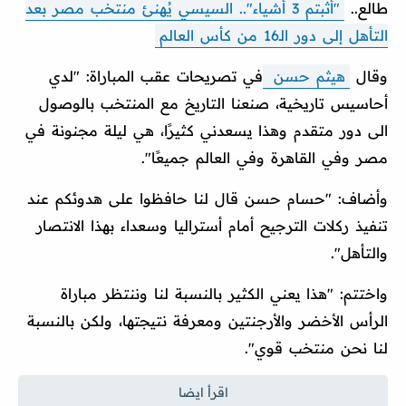
طالع..
"أثبتم 3 أشياء".. السيسي يُهنئ منتخب مصر بعد
التأهل إلى دور الـ16 من كأس العالم
وقال
هيثم حسن
في تصريحات عقب المباراة: "لدي
أحاسيس تاريخية، صنعنا التاريخ مع المنتخب بالوصول
الى دور متقدم وهذا يسعدني كثيرًا، هي ليلة مجنونة في
مصر وفي القاهرة وفي العالم جميعًا".
وأضاف: "حسام حسن قال لنا حافظوا على هدوئكم عند
تنفيذ ركلات الترجيح أمام أستراليا وسعداء بهذا الانتصار
والتأهل".
واختتم: "هذا يعني الكثير بالنسبة لنا وننتظر مباراة
الرأس الأخضر والأرجنتين ومعرفة نتيجتها، ولكن بالنسبة
لنا نحن منتخب قوي".