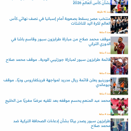
بشأن كأس العالم 2026
منذ 41 دقيقه
منتخب مصر يسقط بصعوبة أمام إسبانيا في نصف نهائي كأس
العالم لكرة اليد للناشئات
منذ 3 ساعة
موقف محمد صلاح من مباراة طرابزون سبور وقاسم باشا في
الدوري التركي
منذ 3 ساعة
قائمة طرابزون سبور لمباراة جوزتيبي الودية.. موقف محمد صلاح
منذ 3 ساعة
مورينيو يعلن قائمة ريال مدريد لمواجهة فرينكفاروس وديًا.. موقف
ديوماندي
منذ 3 ساعة
محمد عبد المنعم يحسم موقفه بعد تلقيه عرضًا مغريًا من الخليج
منذ 4 ساعة
طرابزون سبور يصدر بيانًا بشأن إدعاءات الصحافة التركية ضد
محمد صلاح