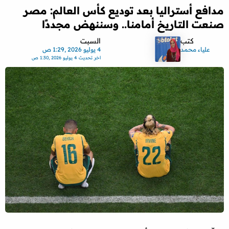
مدافع أستراليا بعد توديع كأس العالم: مصر
صنعت التاريخ أمامنا.. وسننهض مجددًا
كتب
السبت
علياء محمد
4 يوليو 2026 ,1:29 ص
اخر تحديث
4 يوليو 2026 ,1:30 ص