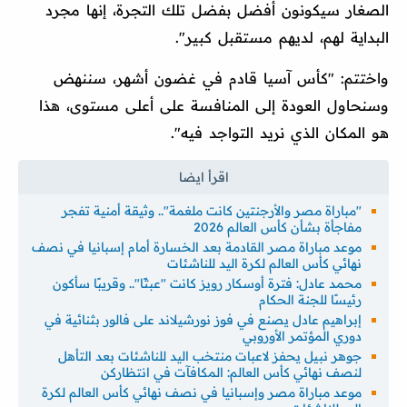
الصغار سيكونون أفضل بفضل تلك التجرة، إنها مجرد
البداية لهم، لديهم مستقبل كبير".
واختتم: "كأس آسيا قادم في غضون أشهر، سننهض
وسنحاول العودة إلى المنافسة على أعلى مستوى، هذا
هو المكان الذي نريد التواجد فيه".
"مباراة مصر والأرجنتين كانت ملغمة".. وثيقة أمنية تفجر
مفاجأة بشأن كأس العالم 2026
موعد مباراة مصر القادمة بعد الخسارة أمام إسبانيا في نصف
نهائي كأس العالم لكرة اليد للناشئات
محمد عادل: فترة أوسكار رويز كانت "عبثًا".. وقريبًا سأكون
رئيسًا للجنة الحكام
إبراهيم عادل يصنع في فوز نورشيلاند على فالور بثنائية في
دوري المؤتمر الأوروبي
جوهر نبيل يحفز لاعبات منتخب اليد للناشئات بعد التأهل
لنصف نهائي كأس العالم: المكافآت في انتظاركن
موعد مباراة مصر وإسبانيا في نصف نهائي كأس العالم لكرة