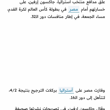
علّق مدافع منتخب أستراليا، جاكسون إرفين، على
خسارتهم أمام
مصر
في بطولة كأس العالم لكرة القدم،
مساء الجمعة، في إطار منافسات دور الـ32.
وفازت مصر على
أستراليا
بركلات الترجيح بنتيجة 4/2،
لتتأهل إلى دور الـ16.
وقال جاكسون إرفين، في تصريحات نشرتها صحيفة