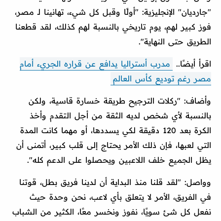
"جارديان" الإنجليزية: "أولًا وقبل كل شيء، تهانينا لـ مصر،
فوز كبير لهم، يوم تاريخي بالنسبة لهم كذلك، لقد قطعنا
الطريق حتى النهاية".
اقرأ أيضًا..
مدرب أستراليا يدافع عن قراره الجريء أمام
مصر رغم توديع كأس العالم
وأضاف: "ركلات الترجيح طريقة خسارة قاسية، ولكن
بالنسبة لأي شخص لديه الثقة من أجل التقدم وأخذ
الكرة بعد 120 دقيقة لكي يسددها، أو مهما كانت المدة
التي لعبها، فإن ذلك الأمر يحتاج إلى قلب كبير، أتمنى أن
يظل الجميع خلف اللاعبين ويحصلوا على الدعم كله".
وواصل: "لقد قلنا منذ البداية أن لدينا فريق بطل، قوتنا
في الفريق، الأمر لا يتعلق بأي لاعب، نحن وحدة حيث
نفعل كل شئ سويًا، نفوز ونخسر معًا، الكثير من الشباب