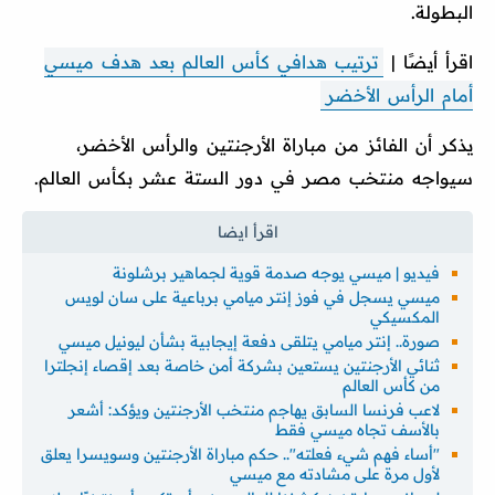
البطولة.
اقرأ أيضًا |
ترتيب هدافي كأس العالم بعد هدف ميسي
أمام الرأس الأخضر
يذكر أن الفائز من مباراة الأرجنتين والرأس الأخضر،
سيواجه منتخب مصر في دور الستة عشر بكأس العالم.
فيديو | ميسي يوجه صدمة قوية لجماهير برشلونة
ميسي يسجل في فوز إنتر ميامي برباعية على سان لويس
المكسيكي
صورة.. إنتر ميامي يتلقى دفعة إيجابية بشأن ليونيل ميسي
ثنائي الأرجنتين يستعين بشركة أمن خاصة بعد إقصاء إنجلترا
من كأس العالم
لاعب فرنسا السابق يهاجم منتخب الأرجنتين ويؤكد: أشعر
بالأسف تجاه ميسي فقط
"أساء فهم شيء فعلته".. حكم مباراة الأرجنتين وسويسرا يعلق
لأول مرة على مشادته مع ميسي