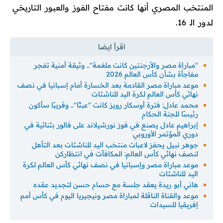
المنتخب المصري أنها كانت مفتاح الفوز والعبور التاريخي
لدور الـ 16.
"مباراة مصر والأرجنتين كانت ملغمة".. وثيقة أمنية تفجر
مفاجأة بشأن كأس العالم 2026
موعد مباراة مصر القادمة بعد الخسارة أمام إسبانيا في نصف
نهائي كأس العالم لكرة اليد للناشئات
محمد عادل: فترة أوسكار رويز كانت "عبثًا".. وقريبًا سأكون
رئيسًا للجنة الحكام
إبراهيم عادل يصنع في فوز نورشيلاند على فالور بثنائية في
دوري المؤتمر الأوروبي
جوهر نبيل يحفز لاعبات منتخب اليد للناشئات بعد التأهل
لنصف نهائي كأس العالم: المكافآت في انتظاركن
موعد مباراة مصر وإسبانيا في نصف نهائي كأس العالم لكرة
اليد للناشئات
هاني أبو ريدة يعقد جلسة مع حسام حسن لتجديد عقده
موعد والقناة الناقلة لمباراة مصر ونيجيريا اليوم في كأس أمم
إفريقيا للسيدات