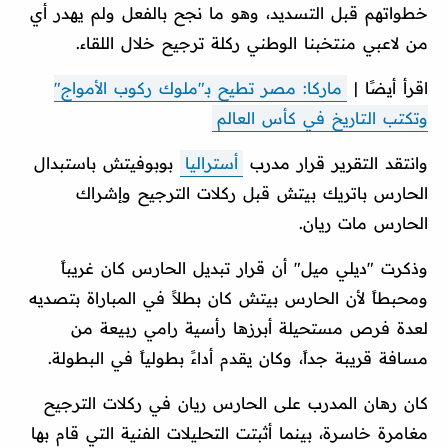
خطواتهم قبل التسديد، وهو ما نجح بالفعل ولم يهدر أي
من لاعبي منتخبنا الوطني ركلة ترجيح خلال اللقاء.
اقرأ أيضًا |
ماركا: مصر تطيح بـ"ملوك ركوب الأمواج"
وتكتب التاريخ في كأس العالم
وانتقد التقرير قرار مدرب
أستراليا
بوبوفيتش باستبدال
الحارس باتريك بيتش قبل ركلات الترجيح وإشراك
الحارس مات ريان.
وذكرت "ديلي ميل" أن قرار تبديل الحارس كان غريباً
ومحبطاً لأن الحارس بيتش كان بطلاً في المباراة بتصديه
لعدة فرص مستحيلة أبرزها رأسية رامي ربيعة من
مسافة قريبة جداً، وكان يقدم أداءً بطولياً في البطولة.
كان رهان المدرب على الحارس ريان في ركلات الترجيح
مغامرة خاسرة، بينما أثبتت التحليلات الفنية التي قام بها