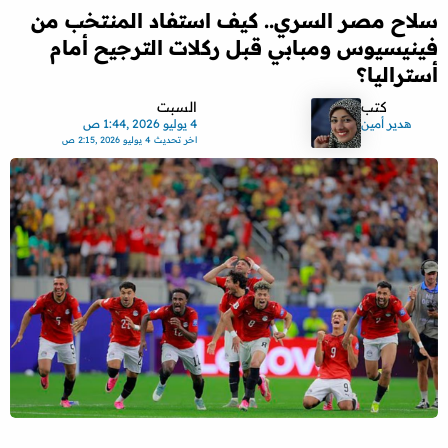
سلاح مصر السري.. كيف استفاد المنتخب من
فينيسيوس ومبابي قبل ركلات الترجيح أمام
أستراليا؟
كتب
السبت
هدير أمين
4 يوليو 2026 ,1:44 ص
اخر تحديث
4 يوليو 2026 ,2:15 ص