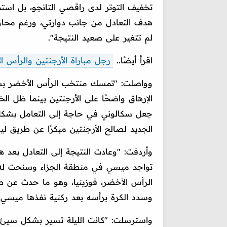
تخفيف التوتر لدى راقصي التانجو، بل است
هدف التعادل من جانب دوارتي، ورغم محاو
لم تتغير على صعيد النتيجة".
اقرأ أيضًا..
رجل مباراة الأرجنتين والرأس 
وواصلت: "تمسك منتخب الرأس الأخضر بشدة ب
الإرهاق واضحًا على الأرجنتين بينما ظل ا
جعل سكالوني في حاجة إلى التعامل بشكل 
الجديد لصالح الأرجنتين مبكرًا عن طريق ليس
وأردفت: "وعادت النتيجة إلى التعادل بعد ه
تواجد ميسي في منطقة الجزاء وسنحت ل
الرأس الأخضر، فوزينيا، وهو ما حدث عن ط
وسدد الكرة برأسه بعد ركنية نفذها ميسي"