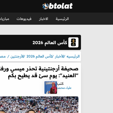
الرئيسية
الاخبار
فيديوهات
مباريا
كأس العالم 2026
الرئيسيه
الأخبار
كأس العالم 2026
الأرجنتين
مصر
صحيفة أرجنتينية تحذر ميسي ورفا
"العنيد": يوم سئ قد يطيح بكم
كتب
علياء محمد