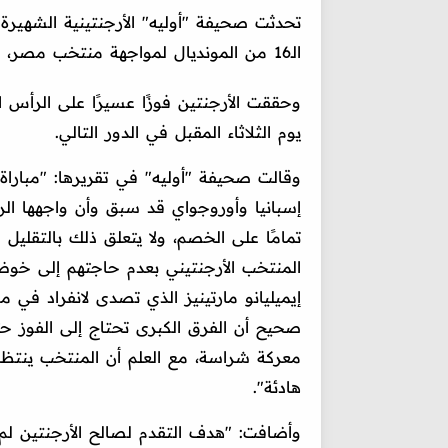
تحدثت صحيفة "أوليه" الأرجنتينية الشهير
الـ16 من المونديال لمواجهة منتخب مصر، بعد فوز صعب على الرأس الأخضر في دور الـ32.
وحققت الأرجنتين فوزًا عسيرًا على الرأس 
يوم الثلاثاء المقبل في الدور التالي.
وقالت صحيفة "أوليه" في تقريرها: "مبارا
إسبانيا وأوروجواي قد سبق وأن واجهها الرأ
تمامًا على الخصم، ولا يتعلق ذلك بالتقلي
إيميليانو مارتينيز الذي تصدى لانفراد في 
صحيح أن الفرق الكبرى تحتاج إلى الفوز حت
معركة شراسة، مع العلم أن المنتخب ينتظره ص
هادئة".
وأضافت: "هدف التقدم لصالح الأرجنتين لم 