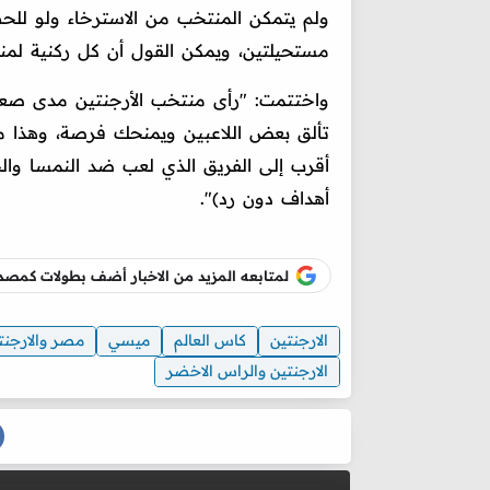
ولم يتمكن المنتخب من الاسترخاء ولو للحظ
مستحيلتين، ويمكن القول أن كل ركنية لمنت
واختتمت: "رأى منتخب الأرجنتين مدى صعو
تألق بعض اللاعبين ويمنحك فرصة، وهذا ما ت
أقرب إلى الفريق الذي لعب ضد النمسا والجزا
أهداف دون رد)".
لمتابعه المزيد من الاخبار أضف بطولات كم
الارجنتين
كاس العالم
ميسي
مصر والارجنت
الارجنتين والراس الاخضر