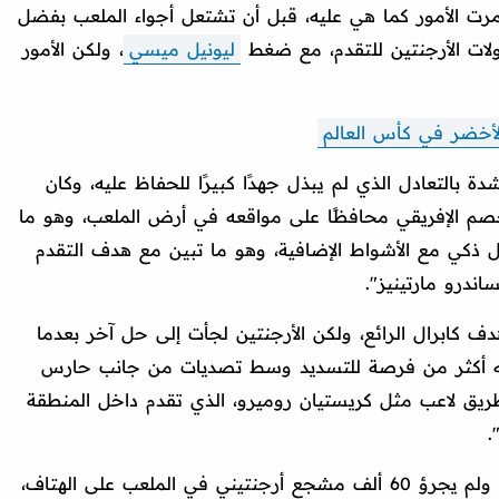
مرت الأمور كما هي عليه، قبل أن تشتعل أجواء الملعب بفضل
لات الأرجنتين للتقدم، مع ضغط
ليونيل ميسي
، ولكن الأمور
الأخضر في كأس العالم
التعادل الذي لم يبذل جهدًا كبيرًا للحفاظ عليه، وكان
لخصم الإفريقي محافظًا على مواقعه في أرض الملعب، وهو ما
ذكي مع الأشواط الإضافية، وهو ما تبين مع هدف التقدم
اندرو مارتينيز".
دف كابرال الرائع، ولكن الأرجنتين لجأت إلى حل آخر بعدما
ه أكثر من فرصة للتسديد وسط تصديات من جانب حارس
ريق لاعب مثل كريستيان روميرو، الذي تقدم داخل المنطقة
.
واسترسلت: "كانت الليلة تسير بشكل سيئ ولم يجرؤ 60 ألف مشجع أرجنتيني في الملعب على الهتاف،