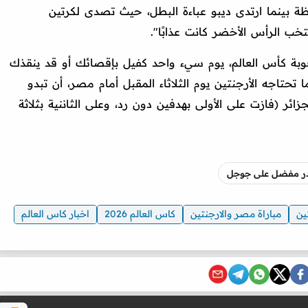
ة بينما ارتدى ديبو عباءة البطل، حيث تصدى لكرتين
خب الرأس الأخضر كانت عذابًا".
بة كأس العالم، يوم سيء واحد كفيل بإقصائك أو قد ينقذك
حتاجه الأرجنتين يوم الثلاثاء المقبل أمام مصر، أن تبدو
ئر (فازت على الأولى بهدفين دون رد، وعلى الثاننية بثلاثة
صدر مفضل على جوجل
ين
مباراة مصر والارجنتين
كاس العالم 2026
اخبار كاس العالم