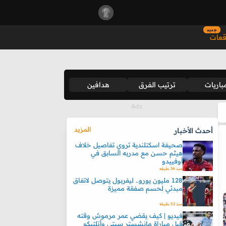
جديد
قعات
باريات
ترتيب الفرق
هدافين
المزيد
أحدث الأخبار
صحيفة اسكتلندية تروي تفاصيل خلاف
هيثم حسن مع مدربه السابق في
أوفييدو
منذ 34 دقيقه
128 مليون يورو.. ليفربول يتوصل لاتفاق
مبدئي لحسم صفقة مميزة
منذ 52 دقيقه
فيديو | كيف يقضي عمر مرموش وقته
قبل مباراة مانشستر سيتي وأتلتيكو