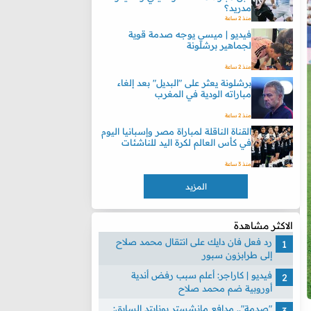
مدريد؟
منذ 2 ساعة
فيديو | ميسي يوجه صدمة قوية
لجماهير برشلونة
منذ 2 ساعة
برشلونة يعثر على "البديل" بعد إلغاء
مباراته الودية في المغرب
منذ 2 ساعة
القناة الناقلة لمباراة مصر وإسبانيا اليوم
في كأس العالم لكرة اليد للناشئات
منذ 3 ساعة
المزيد
الاكثر مشاهدة
رد فعل فان دايك على انتقال محمد صلاح
إلى طرابزون سبور
فيديو | كاراجر: أعلم سبب رفض أندية
أوروبية ضم محمد صلاح
"صدمة".. مدافع مانشستر يونايتد السابق: