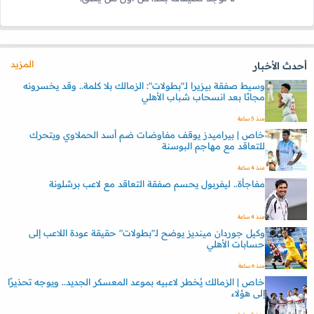
المزيد
أحدث الأخبار
وسيط صفقة بيزيرا لـ"بطولات": الزمالك بلا كلمة.. وقد يخسرونه
مجانًا بعد انسحاب شباب الأهلي
منذ 5 ساعة
خاص | بيراميدز يوقف مفاوضات ضم أسد الحملاوي ويتحرك
للتعاقد مع مهاجم البوسنة
منذ 4 ساعة
مفاجأة.. ليفربول يحسم صفقة التعاقد مع لاعب برشلونة
منذ 4 ساعة
وكيل جوردان مينديز يوضح لـ"بطولات" حقيقة عودة اللاعب إلى
حسابات الأهلي
منذ 6 ساعة
خاص | الزمالك يُخطر لاعبيه بموعد المعسكر الجديد.. ويوجه تحذيرًا
إلى هؤلاء