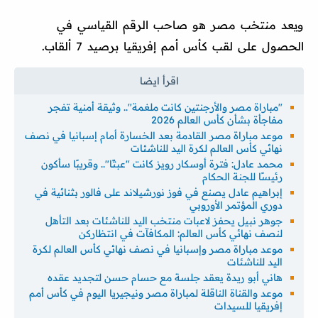
ويعد منتخب مصر هو صاحب الرقم القياسي في
الحصول على لقب كأس أمم إفريقيا برصيد 7 ألقاب.
"مباراة مصر والأرجنتين كانت ملغمة".. وثيقة أمنية تفجر
مفاجأة بشأن كأس العالم 2026
موعد مباراة مصر القادمة بعد الخسارة أمام إسبانيا في نصف
نهائي كأس العالم لكرة اليد للناشئات
محمد عادل: فترة أوسكار رويز كانت "عبثًا".. وقريبًا سأكون
رئيسًا للجنة الحكام
إبراهيم عادل يصنع في فوز نورشيلاند على فالور بثنائية في
دوري المؤتمر الأوروبي
جوهر نبيل يحفز لاعبات منتخب اليد للناشئات بعد التأهل
لنصف نهائي كأس العالم: المكافآت في انتظاركن
موعد مباراة مصر وإسبانيا في نصف نهائي كأس العالم لكرة
اليد للناشئات
هاني أبو ريدة يعقد جلسة مع حسام حسن لتجديد عقده
موعد والقناة الناقلة لمباراة مصر ونيجيريا اليوم في كأس أمم
إفريقيا للسيدات