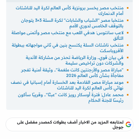
منتخب مصر يخسر برونزية كأس العالم لكرة اليد للناشئات
أمام الدنمارك
منتخبا مصر "الشباب والشابات" لكرة السلة 3×3 يتوجان
بالتوقف الخامس لدوري الأمم
لاعب سانتوس: هدفي اللعب مع منتخب مصر وأتمنى مواصلة
التألق
منتخب ناشئات السلة يكتسح بنين في ثاني مواجهاته ببطولة
الأفروباسكت
في بيان قوي.. وزارة الرياضة تحذر من مشاركة الأندية
والشركات دون تراخيص سليمة
"مباراة مصر والأرجنتين كانت ملغمة".. وثيقة أمنية تفجر
مفاجأة بشأن كأس العالم 2026
موعد مباراة مصر القادمة بعد الخسارة أمام إسبانيا في نصف
نهائي كأس العالم لكرة اليد للناشئات
محمد عادل: فترة أوسكار رويز كانت "عبثًا".. وقريبًا سأكون
رئيسًا للجنة الحكام
لمتابعه المزيد من الاخبار أضف بطولات كمصدر مفضل على
جوجل