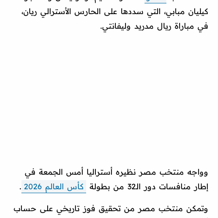
كيليان مبابي، التي سددها على الحارس الأسترالي ريان،
في مباراة ريال مدريد وليفانتي.
وواجه منتخب مصر نظيره أستراليا أمس الجمعة في
إطار منافسات دور الـ32 من بطولة
كأس العالم 2026
.
وتمكن منتخب مصر من تحقيق فوز تاريخي على حساب