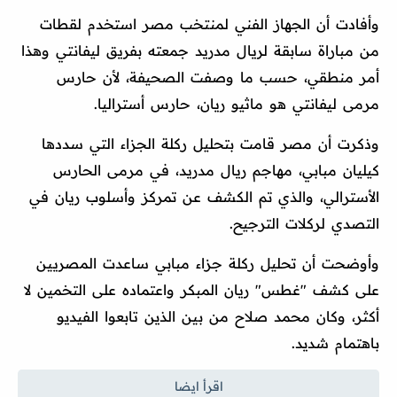
وأفادت أن الجهاز الفني لمنتخب مصر استخدم لقطات
من مباراة سابقة لريال مدريد جمعته بفريق ليفانتي وهذا
أمر منطقي، حسب ما وصفت الصحيفة، لأن حارس
مرمى ليفانتي هو ماثيو ريان، حارس أستراليا.
وذكرت أن مصر قامت بتحليل ركلة الجزاء التي سددها
كيليان مبابي، مهاجم ريال مدريد، في مرمى الحارس
الأسترالي، والذي تم الكشف عن تمركز وأسلوب ريان في
التصدي لركلات الترجيح.
وأوضحت أن تحليل ركلة جزاء مبابي ساعدت المصريين
على كشف "غطس" ريان المبكر واعتماده على التخمين لا
أكثر، وكان محمد صلاح من بين الذين تابعوا الفيديو
باهتمام شديد.