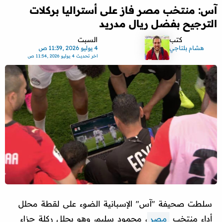
آس: منتخب مصر فاز على أستراليا بركلات
الترجيح بفضل ريال مدريد
كتب
السبت
هشام بلتاجي
4 يوليو 2026 ,11:39 ص
اخر تحديث
4 يوليو 2026 ,11:54 ص
سلطت صحيفة "آس" الإسبانية الضوء على لقطة محلل
أداء منتخب
مصر
، محمود سليم، وهو يحلل ركلة جزاء