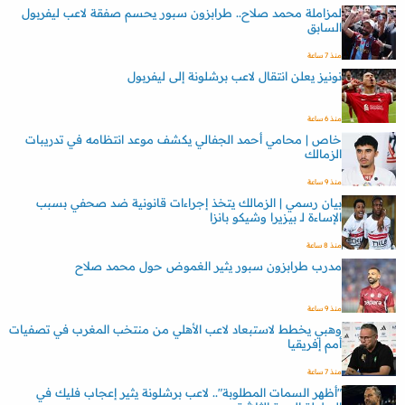
لمزاملة محمد صلاح.. طرابزون سبور يحسم صفقة لاعب ليفربول
السابق
منذ 7 ساعة
نونيز يعلن انتقال لاعب برشلونة إلى ليفربول
منذ 6 ساعة
خاص | محامي أحمد الجفالي يكشف موعد انتظامه في تدريبات
الزمالك
منذ 9 ساعة
بيان رسمي | الزمالك يتخذ إجراءات قانونية ضد صحفي بسبب
الإساءة لـ بيزيرا وشيكو بانزا
منذ 8 ساعة
مدرب طرابزون سبور يثير الغموض حول محمد صلاح
منذ 9 ساعة
وهبي يخطط لاستبعاد لاعب الأهلي من منتخب المغرب في تصفيات
أمم إفريقيا
منذ 7 ساعة
"أظهر السمات المطلوبة".. لاعب برشلونة يثير إعجاب فليك في