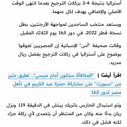
أستراليا بنتيجة 4-2 بركلات الترجيح بعدما انتهى الوقت
الأصلي والإضافي بهدف لكل منهما.
ويستعد منتخب الساجدين لمواجهة الأرجنتين، بطل
نسخة قطر 2022، في دور الـ16 يوم الثلاثاء المقبل.
وقالت صحيفة "آس" الإسبانية إن المصريين تفوقوا
بوضوح على أستراليا في ركلات الترجيح بفضل ريال
مدريد.
اقرأ أيضًا |
"المكافأة ستكون أمام ميسي".. تعليق مثير
من "سبورت" على مشاركة حمزة عبد الكريم في تأهل
مصر لدور الـ16
وتم استبدال الحارس باتريك بيتش في الدقيقة 119 ونزل
ريان بدلًا منه وكان من المنتظر أن يتصدى لأي ركلة جزاء
لكنه فشل في ذلك.