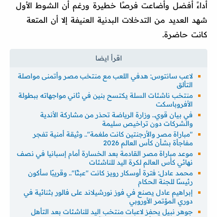
أداءً أفضل وأضاعت فرصًا خطيرة ورغم أن الشوط الأول
شهد العديد من التدخلات البدنية العنيفة إلا أن المتعة
كانت حاضرة.
لاعب سانتوس: هدفي اللعب مع منتخب مصر وأتمنى مواصلة
التألق
منتخب ناشئات السلة يكتسح بنين في ثاني مواجهاته ببطولة
الأفروباسكت
في بيان قوي.. وزارة الرياضة تحذر من مشاركة الأندية
والشركات دون تراخيص سليمة
"مباراة مصر والأرجنتين كانت ملغمة".. وثيقة أمنية تفجر
مفاجأة بشأن كأس العالم 2026
موعد مباراة مصر القادمة بعد الخسارة أمام إسبانيا في نصف
نهائي كأس العالم لكرة اليد للناشئات
محمد عادل: فترة أوسكار رويز كانت "عبثًا".. وقريبًا سأكون
رئيسًا للجنة الحكام
إبراهيم عادل يصنع في فوز نورشيلاند على فالور بثنائية في
دوري المؤتمر الأوروبي
جوهر نبيل يحفز لاعبات منتخب اليد للناشئات بعد التأهل