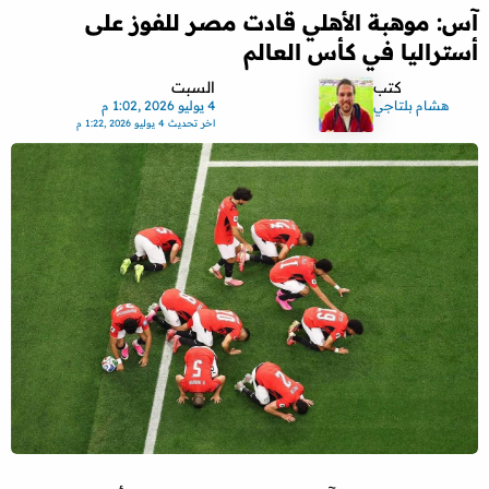
آس: موهبة الأهلي قادت مصر للفوز على
أستراليا في كأس العالم
كتب
السبت
هشام بلتاجي
4 يوليو 2026 ,1:02 م
اخر تحديث
4 يوليو 2026 ,1:22 م