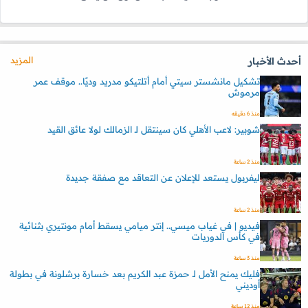
المزيد
أحدث الأخبار
تشكيل مانشستر سيتي أمام أتلتيكو مدريد وديًا.. موقف عمر
مرموش
منذ 6 دقيقه
شوبير: لاعب الأهلي كان سينتقل لـ الزمالك لولا عائق القيد
منذ 2 ساعة
ليفربول يستعد للإعلان عن التعاقد مع صفقة جديدة
منذ 2 ساعة
فيديو | في غياب ميسي.. إنتر ميامي يسقط أمام مونتيري بثنائية
في كأس الدوريات
منذ 3 ساعة
فليك يمنح الأمل لـ حمزة عبد الكريم بعد خسارة برشلونة في بطولة
أوديني
منذ 12 ساعة