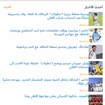
المزيد
أحدث الأخبار
وسيط صفقة بيزيرا لـ"بطولات": الزمالك بلا كلمة.. وقد يخسرونه
مجانًا بعد انسحاب شباب الأهلي
منذ 8 ساعة
خاص | بيراميدز يوقف مفاوضات ضم أسد الحملاوي ويتحرك
للتعاقد مع مهاجم البوسنة
منذ 8 ساعة
مفاجأة.. ليفربول يحسم صفقة التعاقد مع لاعب برشلونة
منذ 8 ساعة
وكيل جوردان مينديز يوضح لـ"بطولات" حقيقة عودة اللاعب إلى
حسابات الأهلي
منذ 9 ساعة
خاص | الزمالك يُخطر لاعبيه بموعد المعسكر الجديد.. ويوجه تحذيرًا
إلى هؤلاء
منذ 8 ساعة
بالموعد.. بادالونا الإسباني يعلن مواجهة الأهلي وديًا