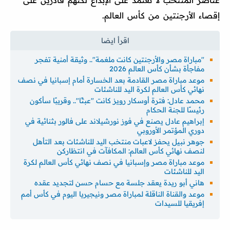
إقصاء الأرجنتين من كأس العالم.
"مباراة مصر والأرجنتين كانت ملغمة".. وثيقة أمنية تفجر
مفاجأة بشأن كأس العالم 2026
موعد مباراة مصر القادمة بعد الخسارة أمام إسبانيا في نصف
نهائي كأس العالم لكرة اليد للناشئات
محمد عادل: فترة أوسكار رويز كانت "عبثًا".. وقريبًا سأكون
رئيسًا للجنة الحكام
إبراهيم عادل يصنع في فوز نورشيلاند على فالور بثنائية في
دوري المؤتمر الأوروبي
جوهر نبيل يحفز لاعبات منتخب اليد للناشئات بعد التأهل
لنصف نهائي كأس العالم: المكافآت في انتظاركن
موعد مباراة مصر وإسبانيا في نصف نهائي كأس العالم لكرة
اليد للناشئات
هاني أبو ريدة يعقد جلسة مع حسام حسن لتجديد عقده
موعد والقناة الناقلة لمباراة مصر ونيجيريا اليوم في كأس أمم
إفريقيا للسيدات