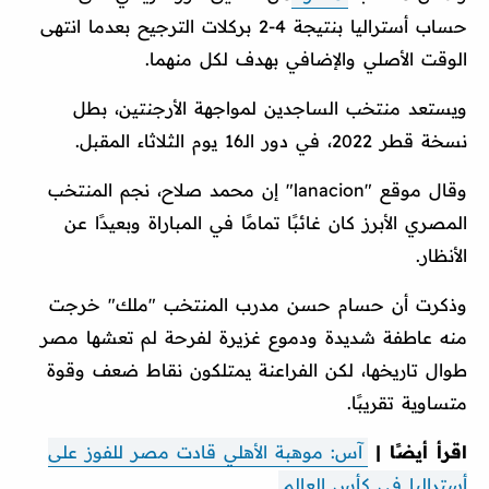
حساب أستراليا بنتيجة 4-2 بركلات الترجيح بعدما انتهى
الوقت الأصلي والإضافي بهدف لكل منهما.
ويستعد منتخب الساجدين لمواجهة الأرجنتين، بطل
نسخة قطر 2022، في دور الـ16 يوم الثلاثاء المقبل.
وقال موقع "lanacion" إن محمد صلاح، نجم المنتخب
المصري الأبرز كان غائبًا تمامًا في المباراة وبعيدًا عن
الأنظار.
وذكرت أن حسام حسن مدرب المنتخب "ملك" خرجت
منه عاطفة شديدة ودموع غزيرة لفرحة لم تعشها مصر
طوال تاريخها، لكن الفراعنة يمتلكون نقاط ضعف وقوة
متساوية تقريبًا.
اقرأ أيضًا |
آس: موهبة الأهلي قادت مصر للفوز على
أستراليا في كأس العالم