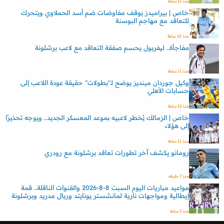
منذ 11 ساعة
خاص | بيراميدز يوقف مفاوضات ضم أسد الحملاوي ويتحرك
للتعاقد مع مهاجم البوسنة
منذ 10 ساعة
مفاجأة.. ليفربول يحسم صفقة التعاقد مع لاعب برشلونة
منذ 11 ساعة
وكيل جوردان مينديز يوضح لـ"بطولات" حقيقة عودة اللاعب إلى
حسابات الأهلي
منذ 12 ساعة
خاص | الزمالك يُخطر لاعبيه بموعد المعسكر الجديد.. ويوجه تحذيرًا
إلى هؤلاء
منذ 11 ساعة
رومانو يكشف آخر تطورات تعاقد برشلونة مع رودري
منذ 7 دقيقه
مواعيد مباريات اليوم السبت 8-8-2026 والقنوات الناقلة.. قمة
إيطالية ومواجهات نارية لمانشستر يونايتد وريال مدريد وبرشلونة
منذ 2 ساعة