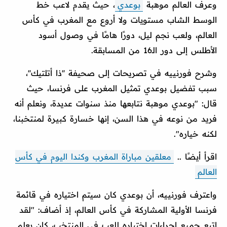
وعرف العالم موهبة
بوعدي
، حيث يقدم لاعب خط
الوسط الشاب مستويات ولا أروع مع المغرب في كأس
العالم، ولعب نجم ليل، دورًا هامًا في وصول أسود
الأطلس إلى دور الـ16 من المسابقة.
وشرح فورنييه في تصريحات إلى صحيفة ''ذا أتلتيك''،
سبب تفضيل بوعدي تمثيل المغرب على فرنسا، حيث
قال: "بوعدي موهبة نتابعها منذ سنوات عديدة، ونعلم أنه
فريد من نوعه في هذا السن، إنها خسارة كبيرة لمنتخبنا،
لكنه خياره".
اقرأ أيضًا ..
معلقين مباراة المغرب وكندا اليوم في كأس
العالم
واعترف فورنييه، أن بوعدي كان سيتم اختياره في قائمة
فرنسا الأولية المشاركة في كأس العالم، إذ أضاف: "لقد
اتبع جميع إجراءات اختياره للعب في المنتخب، كان يعلم