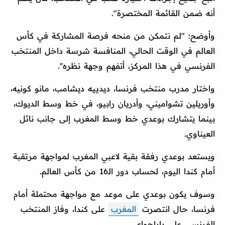
أنه ضمن القائمة المختصرة".
وأوضح: "لم نتمكن من منحه فرصة المشاركة في كأس
العالم في الوقت الحالي، المنافسة شرسة داخل المنتخب
الفرنسي في هذا المركز، أتفهم وجهة نظره''.
واختار مدرب منتخب فرنسا، ديدييه ديشامب، مانو كونيه،
وأوريلين تشواميني، وأدريان رابيو، في خط وسط الديوك،
بينما يتشارك بوعدي خط وسط المغرب إلى جانب نائل
العيناوي.
ويستعد بوعدي رفقة بقية لاعبي المغرب لمواجهة مرتقبة
أمام كندا اليوم، لحساب دور الـ16 من كأس العالم.
وسوف يكون بوعدي على موعد مع مواجهة محتملة أمام
فرنسا، حال انتصرت
المغرب
على كندا، وفاز المنتخب
الفرنسي على باراجواي.