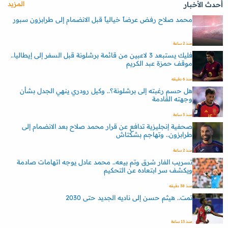
المزيد
أحدث الأخبار
محمد صلاح رفض عرضاً خيالياً قبل الانضمام إلى طرابزون سبور
منذ 2 ساعة
فليك يستبعد 3 لاعبين من قائمة برشلونة قبل السفر إلى إيطاليا..
موقف حمزة عبد الكريم
منذ 6 دقيقه
هل حسم رغبته إلى برشلونة؟.. وكيل رودري ينهي الجدل بشأن
وجهته القادمة
منذ 3 ساعة
صحفية إنجليزية تدافع عن قرار محمد صلاح بعد الانضمام إلى
طرابزون.. وتهاجم بشكتاش
منذ 2 ساعة
تسريب الفار سُرق وتم بيعه.. محمد عادل يوجه اتهامات صادمة
ويكشف سر ابتعاده عن التحكيم
منذ 38 دقيقه
تمت.. هيثم حسن إلى ناديه الجديد حتى 2030
منذ 13 ساعة