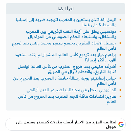
تايمز: إنفانتينو يستعين بـ المغرب لتوجيه ضربة إلى إسبانيا
والسيطرة على فيفا
موتسيبي يعلق على أزمة اللقب الإفريقي بين المغرب
والسنغال.. واستبعاد الحكم الصومالي من المونديال
رسميا.. الاتحاد المغربي يحسم مصير محمد وهبي بعد توديع
كأس العالم
براهيم دياز بعد توديع كأس العالم: المشوار لم ينته.. سنعود
أقوى وأكثر إصرارًا
أشرف حكيمي بعد خروج المغرب من كأس العالم: نواصل
كتابة التاريخ.. والأعظم لا زال في الطريق
جياني إنفانتينو يوجه رسالة خاصة لـ المغرب بعد الخروج من
كأس العالم
ناد أوروبي يدخل في محادثات لضم عز الدين أوناحي
تقارير: انتقادات هائلة لنجم المغرب بعد الخروج من كأس
العالم
لمتابعه المزيد من الاخبار أضف بطولات كمصدر مفضل على
جوجل