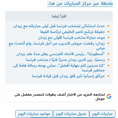
بلحظة عبر مركز المباريات من هنا.
حدث استثنائي لمنتخب فرنسا قبل أولى مبارياته مع زيدان
حقيقة ترشح ناصر الخليفي لرئاسة الفيفا
موعد مباراة منتخب فرنسا الأولى مع زيدان
زيدان: رفضت عروض التدريب من أجل فرنسا.. ولم أتحدث مع
مبابي
"أسطورتنا".. رئيس الاتحاد الفرنسي يعلن مدة عقد زيدان
رسميًا.. زين الدين زيدان مديرًا فنيًا لـ منتخب فرنسا
''كنا مدينين لكم بنهاية أفضل''.. مبابي يوجه رسالة هامة إلى
جماهير فرنسا
حرائق إسبانيا تثير قلق زيدان قبل قيادة فرنسا
لمتابعه المزيد من الاخبار أضف بطولات كمصدر مفضل على
جوجل
مباريات اليوم
جدول مباريات اليوم
مواعيد مباريات اليوم