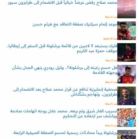
محمد صلاح رفض عرضاً خيالياً قبل الانضمام إلى طرابزون سبور
منذ 5 ساعة
موعد إتمام سيلتيك صفقة التعاقد مع هيثم حسن
منذ 21 دقيقه
فليك يستبعد 3 لاعبين من قائمة برشلونة قبل السفر إلى إيطاليا..
موقف حمزة عبد الكريم
منذ 3 ساعة
هل حسم رغبته إلى برشلونة؟.. وكيل رودري ينهي الجدل بشأن
وجهته القادمة
منذ 5 ساعة
صحفية إنجليزية تدافع عن قرار محمد صلاح بعد الانضمام إلى
طرابزون.. وتهاجم بشكتاش
منذ 5 ساعة
تسريب الفار سُرق وتم بيعه.. محمد عادل يوجه اتهامات صادمة
ويكشف سر ابتعاده عن التحكيم
منذ 4 ساعة
برشلونة يبدأ محادثات رسمية لحسم الصفقة الصيفية الرابعة.