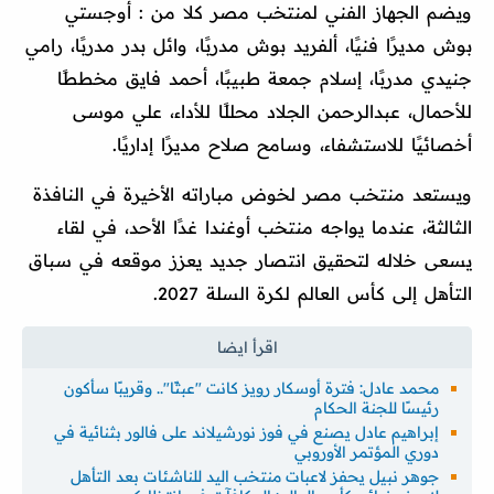
ويضم الجهاز الفني لمنتخب مصر كلا من : أوجستي
بوش مديرًا فنيًا، ألفريد بوش مدربًا، وائل بدر مدربًا، رامي
جنيدي مدربًا، إسلام جمعة طبيبًا، أحمد فايق مخططًا
للأحمال، عبدالرحمن الجلاد محللًا للأداء، علي موسى
أخصائيًا للاستشفاء، وسامح صلاح مديرًا إداريًا.
ويستعد منتخب مصر لخوض مباراته الأخيرة في النافذة
الثالثة، عندما يواجه منتخب أوغندا غدًا الأحد، في لقاء
يسعى خلاله لتحقيق انتصار جديد يعزز موقعه في سباق
التأهل إلى كأس العالم لكرة السلة 2027.
محمد عادل: فترة أوسكار رويز كانت "عبثًا".. وقريبًا سأكون
رئيسًا للجنة الحكام
إبراهيم عادل يصنع في فوز نورشيلاند على فالور بثنائية في
دوري المؤتمر الأوروبي
جوهر نبيل يحفز لاعبات منتخب اليد للناشئات بعد التأهل