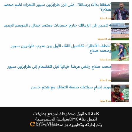
"صفقة بدأت برسالة".. متى قرر طرابزون سبور التحرك لضم محمد
صلاح؟
منذ 2 ساعة
4 لاعبين في الزمالك خارج حسابات معتمد جمال بـ الموسم الجديد
منذ 60 دقيقه
"خطف الأنظار".. تفاصيل اللقاء الأول بين مدرب طرابزون سبور
ومحمد صلاح
منذ 2 ساعة
محمد صلاح رفض عرضاً خيالياً قبل الانضمام إلى طرابزون سبور
منذ 7 ساعة
موعد إتمام سيلتيك صفقة التعاقد مع هيثم حسن
منذ 3 ساعة
كافة الحقوق محفوظة لموقع
بطولات
اتصل بنا
DMCA
سياسة الخصوصية
يتم إدارته وتطويره بواسطة