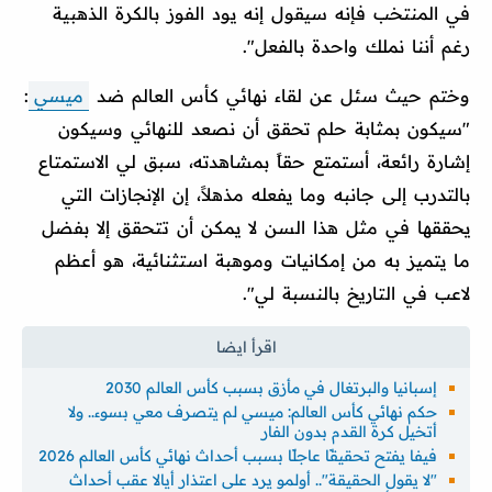
في المنتخب فإنه سيقول إنه يود الفوز بالكرة الذهبية
رغم أننا نملك واحدة بالفعل".
وختم حيث سئل عن لقاء نهائي كأس العالم ضد
ميسي
:
"سيكون بمثابة حلم تحقق أن نصعد للنهائي وسيكون
إشارة رائعة، أستمتع حقاً بمشاهدته، سبق لي الاستمتاع
بالتدرب إلى جانبه وما يفعله مذهلاً، إن الإنجازات التي
يحققها في مثل هذا السن لا يمكن أن تتحقق إلا بفضل
ما يتميز به من إمكانيات وموهبة استثنائية، هو أعظم
لاعب في التاريخ بالنسبة لي".
إسبانيا والبرتغال في مأزق بسبب كأس العالم 2030
حكم نهائي كأس العالم: ميسي لم يتصرف معي بسوء.. ولا
أتخيل كرة القدم بدون الفار
فيفا يفتح تحقيقًا عاجلًا بسبب أحداث نهائي كأس العالم 2026
"لا يقول الحقيقة".. أولمو يرد على اعتذار أيالا عقب أحداث