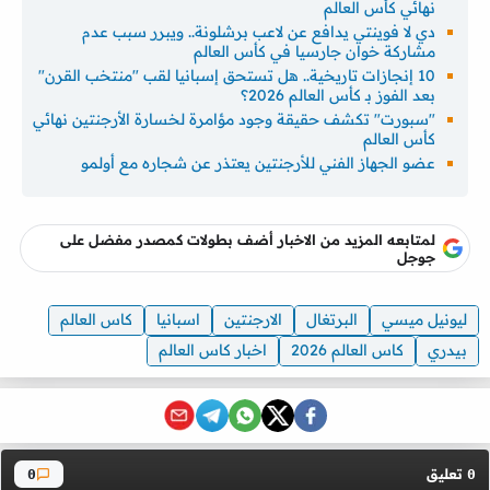
نهائي كأس العالم
دي لا فوينتي يدافع عن لاعب برشلونة.. ويبرر سبب عدم
مشاركة خوان جارسيا في كأس العالم
10 إنجازات تاريخية.. هل تستحق إسبانيا لقب "منتخب القرن"
بعد الفوز بـ كأس العالم 2026؟
"سبورت" تكشف حقيقة وجود مؤامرة لخسارة الأرجنتين نهائي
كأس العالم
عضو الجهاز الفني للأرجنتين يعتذر عن شجاره مع أولمو
لمتابعه المزيد من الاخبار أضف بطولات كمصدر مفضل على
جوجل
ليونيل ميسي
البرتغال
الارجنتين
اسبانيا
كاس العالم
بيدري
كاس العالم 2026
اخبار كاس العالم
تعليق
0
0