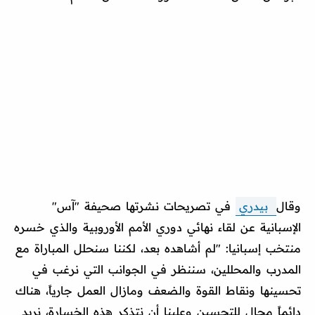
وقال
بيدري
في تصريحات نشرتها صحيفة "آس"
الإسبانية عن لقاء نهائي دوري الأمم الأوروبية والذي خسره
منتخب إسبانيا: "لم أشاهده بعد، لكننا سنحلل المباراة مع
المدرب والمحللين، سننظر في الجوانب التي نرغب في
تحسينها ونقاط القوة والضعف ومازال العمل جارياً، هناك
دائماً مجال للتحسين وعلينا أن نتذكر هذه الخسارة، نريد